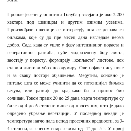
Прошле јесени у општини Голубац засејано је око 2.200
хектара под шеницом и другим озимим усевима.
Произвођачи пшенице се интересују шта се дешава са
биљкама, које су до пре месец дана изгледале веома
добро. Сада када су ушле у фазу интензивног пораста и
генеративног развића, губе модрозелену боју листа,
заостају у порасту, формирају „копљасте” листове, док
старији листови убрзано одумиру. Ове појаве нису нове
и за сваку постоји објашњење. Међутим, основно је
питање шта се може учинити да се потенцијал биљака
сачува, или развије до крајакако би и принос био
солидан. Током првих 20 до 25 дана марта температуре су
биле од 4 до 6 степени више од просечних, што је дало
одређено убрзање вегетацији. У последњој декади је
температура нагло пала испод просечних вредности, за 3-
4 степена, са снегом и мразевима од -1° до -5 °. У првој