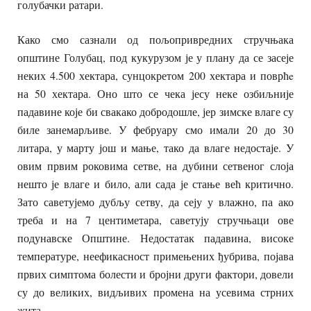
голубачки ратари.
Како смо сазнали од пољопривредних стручњака
општине Голубац, под кукурузом је у плану да се засеје
неких 4.500 хектара, сунцокретом 200 хектара и поврћe
на 50 хектара. Оно што се чека јесу неке озбиљније
падавине које би свакако добродошле, јер зимске влаге су
биле занемарљиве. У фебруару смо имали 20 до 30
литара, у марту још и мање, тако да влаге недостаје. У
овим првим роковима сетве, на дубини сетвеног слоја
нешто је влаге и било, али сада је стање већ критично.
Зато саветујемо дубљу сетву, да сеју у влажно, па ако
треба и на 7 центиметара, саветују стручњаци ове
подунавске Општине. Недостатак падавина, високе
температуре, неефикасност примењених ђубрива, појава
првих симптома болести и бројни други фактори, довели
су до великих, видљивих промена на усевима стрних
жита.