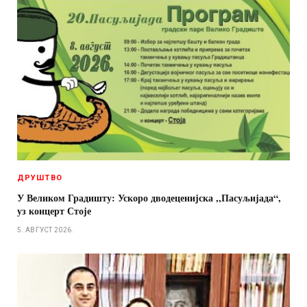
ДРУШТВО
У Великом Градишту: Ускоро дводеценијска ,,Пасуљијада“,
уз концерт Стоје
5. АВГУСТ 2026.