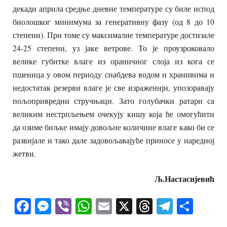
декади априла средње дневне температуре су биле испод
биолошког минимума за генеративну фазу (од 8 до 10
степени). При томе су максималне температуре достизале
24-25 степени, уз јаке ветрове. То је проузроковало
велике губитке влаге из ораничног слоја из кога се
пшеница у овом периоду снабдева водом и хранивима и
недостатак резерви влаге је све израженији, упозоравају
пољопривредни стручњаци. Зато голубачки ратари са
великим нестрпљењем очекују кишу која ће омогућити
да озиме биљке имају довољне количине влаге како би се
развијале и тако дале задовољавајуће приносе у наредној
жетви.
Љ.Настасијевић
Facebook
Messenger
Viber
WhatsApp
Email
X
Threads
Telegra
Shar