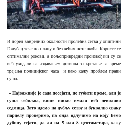
И поред ванредних околности пролећна сетва у општини
Голубац тече по плану и без већих потешкоћа. Користе се
оптимални рокови, а пољопривредни произвођачи су се
већ уходали са издавањем дозвола за кретање за време
трајања полицијског часа и како кажу проблем прави
суша.
– Најважније је сада посејати, не губити време, али је
суша озбиљна, кише нисмо имали већ неколико
седмица. Зато идемо на дубљу сетву и буквално сваку
парцелу проверимо, па онда одлучимо на коју ћемо
дубину сејати, да ли на 5 или 8 центиметара,
кажу