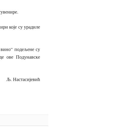
сувенире.
ри које су урадиле
вино“ подељене су
де ове Подунавске
јевић