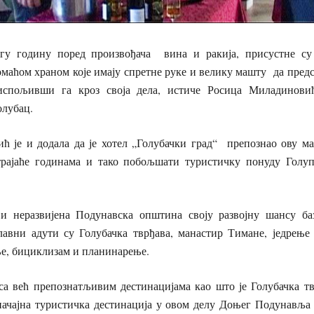
ину поред произвођача вина и ракија, присустне су 
маћом храном које имају спретне руке и велику машту да предс
испољивши га кроз своја дела, истиче Росица Миладиновић
олубац.
 додала да је хотел „Голубачки град“ препознао ову мани
рајаће годинама и тако побољшати туристичку понуду Голуп
и неразвијена Подунавска општина своју развојну шансу ба
лавни адути су Голубачка тврђава, манастир Тимане, једрење
ње, бициклизам и планинарење.
 препознатљивим дестинацијама као што је Голубачка тв
значајна туристичка дестинација у овом делу Доњег Подунавља