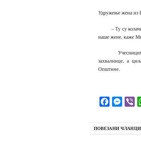
Удружење жена из В
– Ту су колачи до
наше жене, каже М
Учесницима ове п
захвалнице, а ци
Општине.
Facebo
Mes
V
ПОВЕЗАНИ ЧЛАНЦ