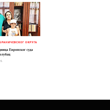
БРАНИЧЕВСКОГ ОКРУГА
дница Европског суда
олубац
26.