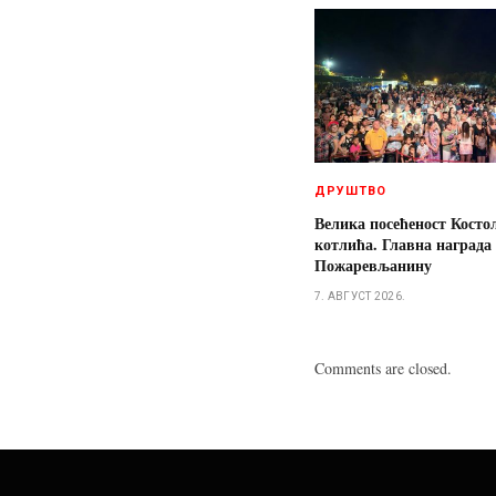
ДРУШТВО
Велика посећеност Косто
котлића. Главна награда
Пожаревљанину
7. АВГУСТ 2026.
Comments are closed.