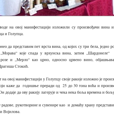
на овој манифестацији изложили су произвођачи вина и 
ца и Голупца.
а представим пет врста вина, од којих су три бела, једно роз
 „Морава“ које спада у врхунска вина, затим „Шардонеле“ 
розе и „Мерло“ као црно, односно црвено вино, објашњава
 Драгиша Стокић.
ј манифестацији у Голупцу своје ракије изложио је произв
оји каже да годишње преради од 25 до 30 тона воћа и произвед
Он додаје да ову ракију лагерује и чека нека боља времена и бољ
е, рукотворине и сувенире као и домаћу храну представиле
 и Војилова.