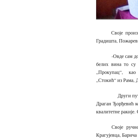
Своје производе 
Градишта, Пожарев
-Овде сам донео д
белих вина то су
„Прокупац“, као 
„Стокић“ из Рама,
Други пут на ово
Драган Ђорђевић к
квалитетне ракије. 
Своје ручне радов
Крагујевца, Барича