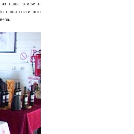
а из наше земље и
 би наши гости што
већа.