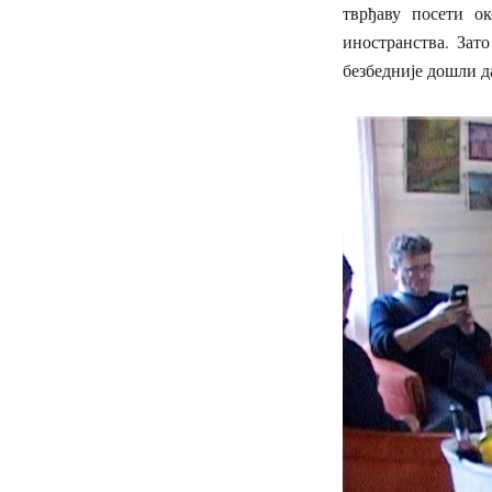
тврђаву посети о
иностранства. Зат
безбедније дошли д