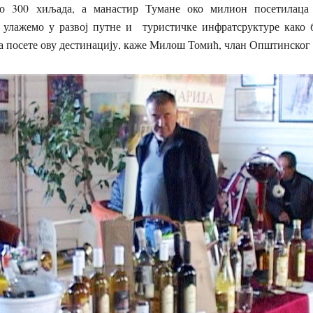
ко 300 хиљада, а манастир Тумане око милион посетилац
о улажемо у развој путне и туристичке инфратсруктуре како
а посете ову дестинацију, каже Милош Томић, члан Општинског 