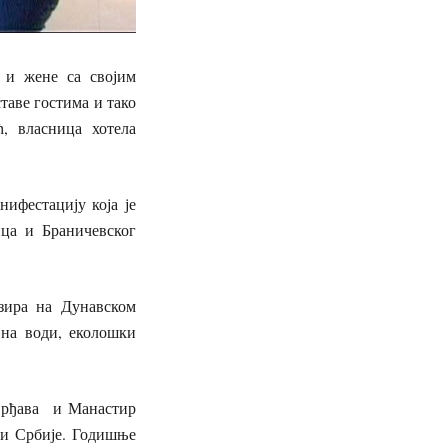
и жене са својим
таве гостима и тако
, власница хотела
фестацију која је
ца и Браничевског
зира на Дунавском
 на води, еколошки
рђава и Манастир
 и Србије. Годишње