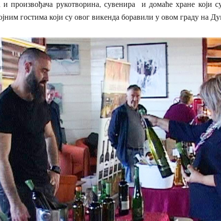
 и произвођача рукотворина, сувенира и домаће хране који су
јним гостима који су овог викенда боравили у овом граду на Д