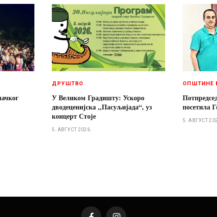
ДРУШТВО
ОПШТИНЕ 
лачког
У Великом Градишту: Ускоро
Потпредсе
дводеценијска ,,Пасуљијада“, уз
посетила Г
концерт Стоје
5. АВГУСТ 20
5. АВГУСТ 2026.