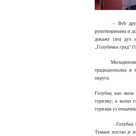
– Већ другу год
рукотворинама и до
докажу свој дух 
„Голубачки град“ Г
Миладиновић је и
традиционална и т
округа.
Голубац као мала 
туризму, а њени г
туризам уз пешаче
-Голубац са већ
Тумане постао је 