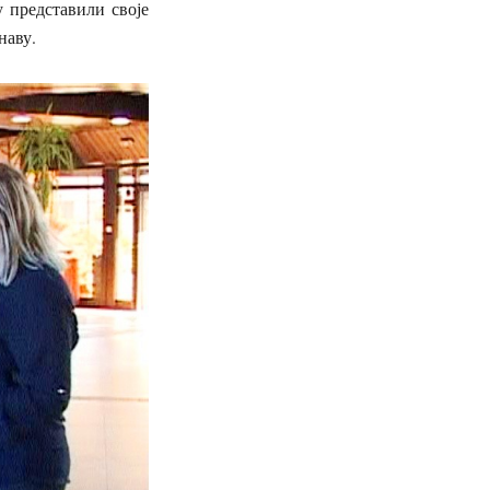
 представили своје
унаву.