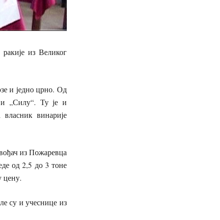
ракије из Великог
е и једно црно. Од
и „Силу“. Ту је и
 власник винарије
ођач из Пожаревца
е од 2,5 до 3 тоне
у цену.
 су и учеснице из