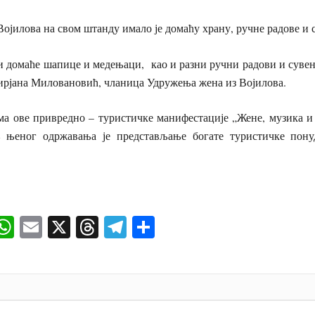
ојилова на свом штанду имало је домаћу храну, ручне радове и 
маће шапице и медењаци, као и разни ручни радови и сувени
ирјана Миловановић, чланица Удружења жена из Војилова.
ривредно – туристичке манифестације „Жене, музика и 
љ њеног одржавања је представљање богате туристичке пону
Љ. Настаси
ok
senger
iber
WhatsApp
Email
X
Threads
Telegram
Share
И