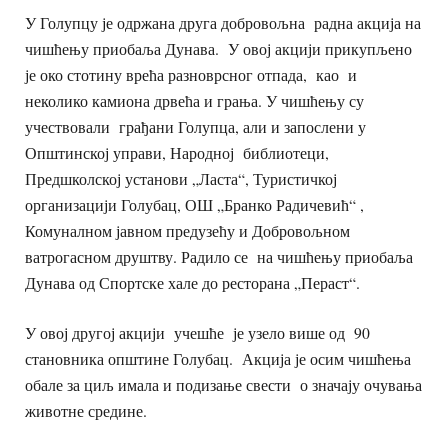
У Голупцу је одржана друга добровољна радна акција на
чишћењу приобаља Дунава. У овој акцији прикупљено
је око стотину врећа разноврсног отпада, као и
неколико камиона дрвећа и грања. У чишћењу су
учествовали грађани Голупца, али и запослени у
Општинској управи, Народној библиотеци,
Предшколској установи „Ласта“, Туристичкој
организацији Голубац, ОШ „Бранко Радичевић“ ,
Комуналном јавном предузећу и Добровољном
ватрогасном друштву. Радило се на чишћењу приобаља
Дунава од Спортске хале до ресторана „Пераст“.
У овој другој акцији учешће је узело више од 90
становника општине Голубац. Акција је осим чишћења
обале за циљ имала и подизање свести о значају очувања
животне средине.