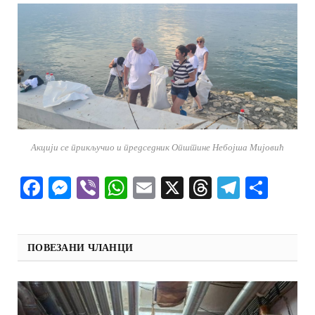
Акцији се прикључио и председник Општине Небојша Мијовић
Facebook
Messenger
Viber
WhatsApp
Email
X
Threads
Telegra
Shar
ПОВЕЗАНИ ЧЛАНЦИ