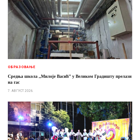
ОБРАЗОВАЊЕ
Средња школа „Милоје Васић” у Великом Градишту прелази
на гас
7. АВГУСТ 2026.