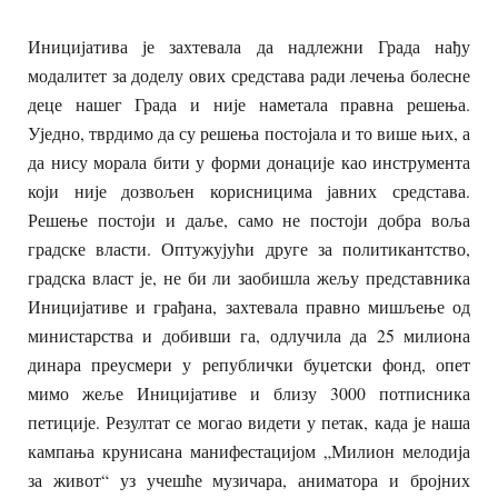
Иницијатива је захтевала да надлежни Града нађу
модалитет за доделу ових средстава ради лечења болесне
деце нашег Града и није наметала правна решења.
Уједно, тврдимо да су решења постојала и то више њих, а
да нису морала бити у форми донације као инструмента
који није дозвољен корисницима јавних средстава.
Решење постоји и даље, само не постоји добра воља
градске власти. Оптужујући друге за политикантство,
градска власт је, не би ли заобишла жељу представника
Иницијативе и грађана, захтевала правно мишљење од
министарства и добивши га, одлучила да 25 милиона
динара преусмери у републички буџетски фонд, опет
мимо жеље Иницијативе и близу 3000 потписника
петиције. Резултат се могао видети у петак, када је наша
кампања крунисана манифестацијом „Милион мелодија
за живот“ уз учешће музичара, аниматора и бројних