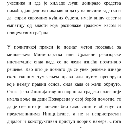
учесника и где је хиљаде људи донирало средства
помоћи, још једном показавши да су на висини задатка и
да, спрам скромних кућних буџета, имају вишу свест и
емпатију од власти која располаже градском касом и
новцем свих грађана.
У политичкој пракси је познат метод посезања за
мишљењем Министарства или Државне ревизорске
институције онда када се не жели изнаћи позитивно
решење. Као што је познато да се увек решење изнађе
екстензивним тумачењем права или путем препорука
које немају правни основ, онда када се жели обрнуто.
Стога је за Иницијативу неспорно да градска власт није
имала воље да деци Пожаревца у овој борби помогне, те
да је све што је чињено био само спин и обрачун са
представницима Иницијативе, а не и непристрастан
дијалог и конструктиван приступ добрих намера. Стога