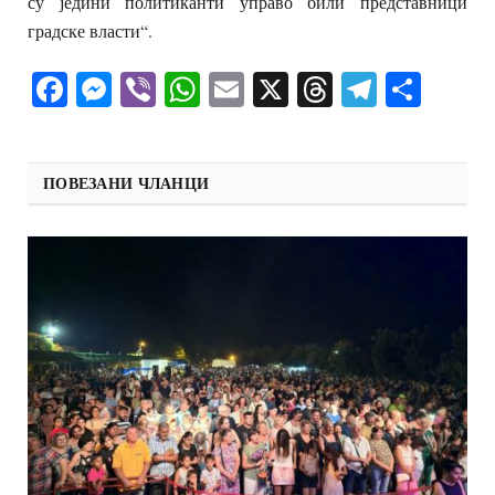
су једини политиканти управо били представници
градске власти“.
Facebook
Messenger
Viber
WhatsApp
Email
X
Threads
Telegra
Shar
ПОВЕЗАНИ ЧЛАНЦИ