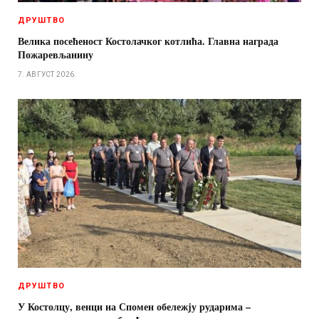
ДРУШТВО
Велика посећеност Костолачког котлића. Главна награда
Пожаревљанину
7. АВГУСТ 2026.
ДРУШТВО
У Костолцу, венци на Спомен обележју рударима –