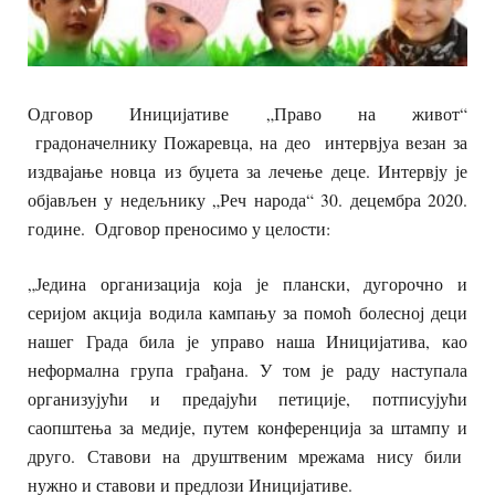
Одговор Иницијативе „Право на живот“
градоначелнику Пожаревца, на део интервјуа везан за
издвајање новца из буџета за лечење деце. Интервју је
објављен у недељнику „Реч народа“ 30. децембра 2020.
године. Одговор преносимо у целости:
„Једина организација која је плански, дугорочно и
серијом акција водила кампању за помоћ болесној деци
нашег Града била је управо наша Иницијатива, као
неформална група грађана. У том је раду наступала
организујући и предајући петиције, потписујући
саопштења за медије, путем конференција за штампу и
друго. Ставови на друштвеним мрежама нису били
нужно и ставови и предлози Иницијативе.