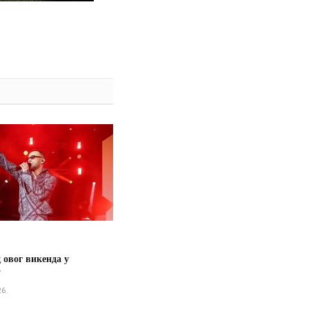
 овог викенда у
у
26.