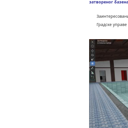
затвореног базен
Заинтересовани
Градске управе