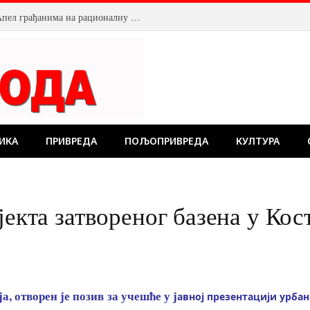
Смањен притисак воде у Пожаревцу. Апел грађанима на рационалну потрошњу
ИКА
ПРИВРЕДА
ПОЉОПРИВРЕДА
КУЛТУРА
јекта затвореног базена у Кос
ја, отворен је позив за учешће у ј
авној презентацији урбан