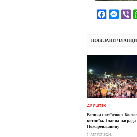
Facebo
Mes
V
ПОВЕЗАНИ ЧЛАНЦ
ДРУШТВО
Велика посећеност Косто
котлића. Главна награда
Пожаревљанину
7. АВГУСТ 2026.