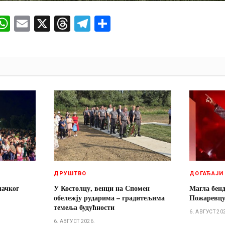
ok
senger
iber
WhatsApp
Email
X
Threads
Telegram
Share
И
ДРУШТВО
ДОГАЂАЈИ
лачког
У Костолцу, венци на Спомен
Магла бенд
обележју рударима – градитељима
Пожаревц
темеља будућности
6. АВГУСТ 20
6. АВГУСТ 2026.