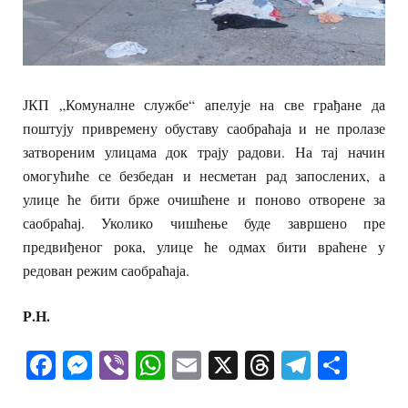
ЈКП „Комуналне службе“ апелује на све грађане да
поштују привремену обуставу саобраћаја и не пролазе
затвореним улицама док трају радови. На тај начин
омогућиће се безбедан и несметан рад запослених, а
улице ће бити брже очишћене и поново отворене за
саобраћај. Уколико чишћење буде завршено пре
предвиђеног рока, улице ће одмах бити враћене у
редован режим саобраћаја.
Р.Н.
Facebook
Messenger
Viber
WhatsApp
Email
X
Threads
Telegra
Shar