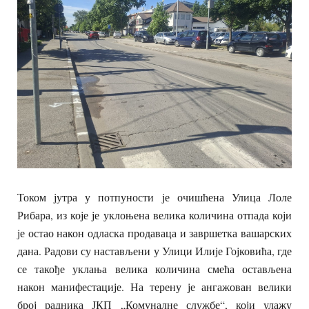
Током јутра у потпуности је очишћена Улица Лоле
Рибара, из које је уклоњена велика количина отпада који
је остао након одласка продаваца и завршетка вашарских
дана. Радови су настављени у Улици Илије Гојковића, где
се такође уклања велика количина смећа остављена
након манифестације. На терену је ангажован велики
број радника ЈКП „Комуналне службе“, који улажу