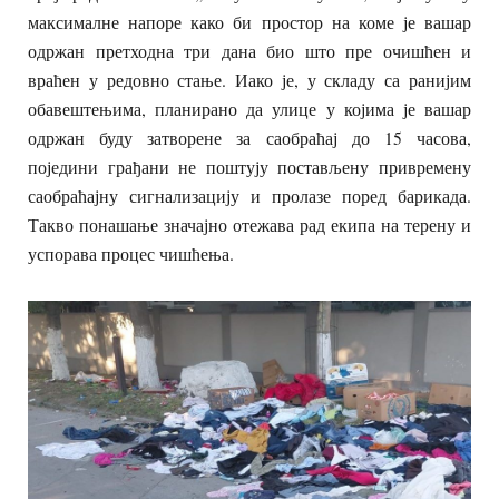
максималне напоре како би простор на коме је вашар
одржан претходна три дана био што пре очишћен и
враћен у редовно стање. Иако је, у складу са ранијим
обавештењима, планирано да улице у којима је вашар
одржан буду затворене за саобраћај до 15 часова,
поједини грађани не поштују постављену привремену
саобраћајну сигнализацију и пролазе поред барикада.
Такво понашање значајно отежава рад екипа на терену и
успорава процес чишћења.