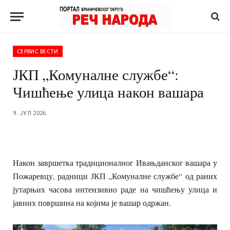
СЕРВИС ВЕСТИ
ЈКП „Комуналне службе“:
Чишћење улица након вашара
9. ЈУЛ 2026.
Након завршетка традиционалног Ивањданског вашара у
Пожаревцу, радници ЈКП „Комуналне службе“ од раних
јутарњих часова интензивно раде на чишћењу улица и
јавних површина на којима је вашар одржан.