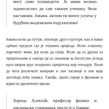
могу само позавидети. Ја имам велико
задовољство да сам таквом ученику била
наставник. Јована, желим ти много успеха у
будућим академским подухватима!
Јована воли да путује, упознаје друге културе, као и мање
урбане пределе где је очувана природа. Воли планину,
нарочито зими, јер воли да скија. Воли да се дружи са
пријатељима и сматра да се синоним за богатство огледа
кроз широк круг искрених пријатеља које поседује. Воли
да чита различите жанрове и оне лаганије и оне који
захтевају већу пажњу. Такође, прати серије и филмове и
користи друштвене мреже.
Зорица Алексић, професор физике и
одељењски старешина, рекла је о Јовани: