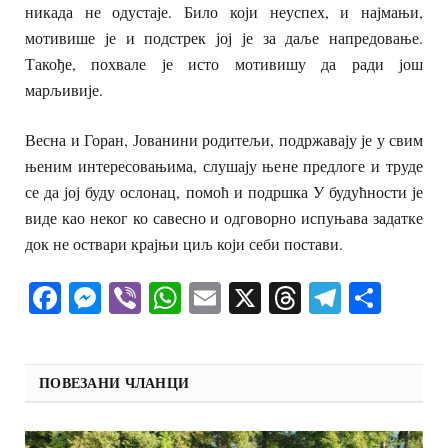
никада не одустаје. Било који неуспех, и најмањи,
мотивише је и подстрек јој је за даље напредовање.
Такође, похвале је исто мотивишу да ради још
марљивије.
Весна и Горан, Јованини родитељи, подржавају је у свим
њеним интересовањима, слушају њене предлоге и труде
се да јој буду ослонац, помоћ и подршка У будућности је
виде као неког ко савесно и одговорно испуњава задатке
док не оствари крајњи циљ који себи постави.
Facebook
Messenger
Viber
WhatsApp
Email
X
Threads
Telegra
Shar
ПОВЕЗАНИ ЧЛАНЦИ