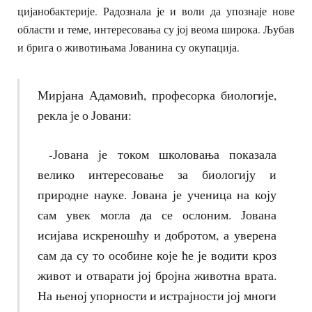
цијанобактерије. Радознала је и воли да упознаје нове
области и теме, интересовања су јој веома широка. Љубав
и брига о животињама Јованина су окупација.
Мирјана Адамовић, професорка биологије,
рекла је о Јовани:
-Јована је током школовања показала
велико интересовање за биологију и
природне науке. Јована је ученица на коју
сам увек могла да се ослоним. Јована
исијава искреношћу и добротом, а уверена
сам да су то особине које ће је водити кроз
живот и отварати јој бројна животна врата.
На њеној упорности и истрајности јој многи