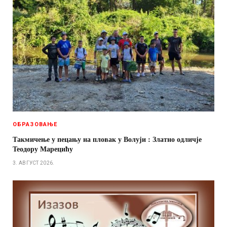
ОБРАЗОВАЊЕ
Такмичење у пецању на пловак у Волуји : Златно одличје
Теодору Марецићу
3. АВГУСТ 2026.