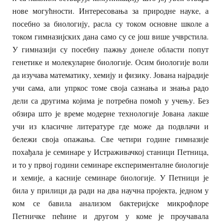
нове могућности. Интересовања за природне науке, а
посебно за биологију, расла су током основне школе а
током гимназијских дана само су се још више учврстила.
У гимназији су посебну пажњу донеле области попут
генетике и молекуларне биологије. Осим биологије воли
да изучава математику, хемију и физику. Јована најрадије
учи сама, али упркос томе своја сазнања и знања радо
дели са другима којима је потребна помоћ у учењу. Без
обзира што је време модерне технологије Јована лакше
учи из класичне литературе где може да подвлачи и
бележи своја опажања. Све четири године гимназије
похађала је семинаре у Истраживачкој станици Петница,
и то у првој години семинаре експерименталне биологије
и хемије, а касније семинаре биологије. У Петници је
била у прилици да ради на два научна пројекта, једном у
ком се бавила анализом бактеријске микрофлоре
Петничке пећине и другом у коме је проучавала