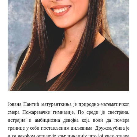
Јована Пантић матуранткиња је природно-математичког
смера Пожаревачке гимназије. По среди је свестрана,
истрајна и амбициозна девојка која воли да помера
границе у себи постављеним циљевима. Дружељубива је
и са лакоћом остварује комуникацију што јој увек отвара