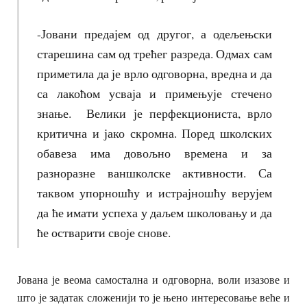
-Јовани предајем од другог, а одељењски
старешина сам од трећег разреда. Одмах сам
приметила да је врло одговорна, вредна и да
са лакоћом усваја и примењује стечено
знање. Велики је перфекциониста, врло
критична и јако скромна. Поред школских
обавеза има довољно времена и за
разноразне ваншколске активности. Са
таквом упорношћу и истрајношћу верујем
да ће имати успеха у даљем школовању и да
ће остварити своје снове.
Јована је веома самостална и одговорна, воли изазове и
што је задатак сложенији то је њено интересовање веће и