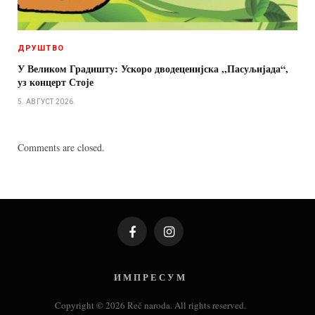
ДРУШТВО
У Великом Градишту: Ускоро дводеценијска ,,Пасуљијада“,
уз концерт Стоје
5. АВГУСТ 2026.
Comments are closed.
Facebook
Instagram
И М П Р Е С У М
Copyright © 2026 Reč naroda. All rights reserved.