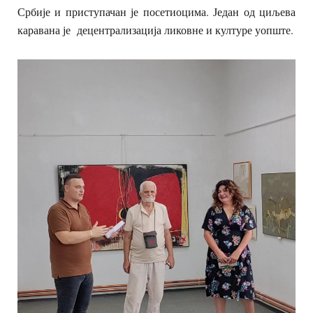
Србије и приступачан је посетиоцима. Један од циљева
каравана је децентрализација ликовне и културе уопште.