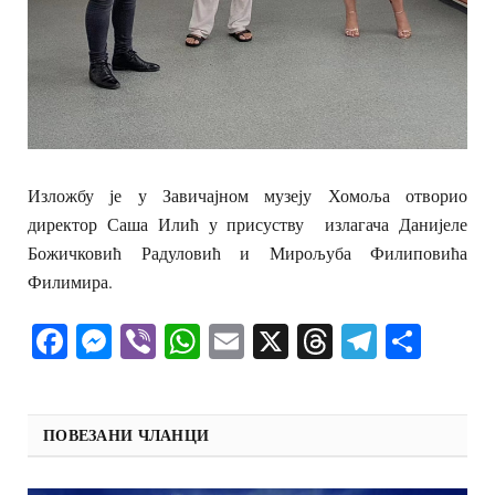
Изложбу је у Завичајном музеју Хомоља отворио
директор Саша Илић у присуству излагача Данијеле
Божичковић Радуловић и Мирољуба Филиповића
Филимира.
Facebook
Messenger
Viber
WhatsApp
Email
X
Threads
Telegra
Shar
ПОВЕЗАНИ ЧЛАНЦИ