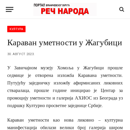
КУЛТУРА
Караван уметности у Жагубици
30. АВГУСТ 2023.
У Завичајном музеју Хомоља у Жагубици прошле
седмице је отворена изложба Каравана уметности.
Путујућу заједничку изложбу афирмисаних ликовних
стваралаца, прошле године иницирао је Центар за
промоцију уметности и галерија АХИОС из Београда уз
подршку Културно просветне заједнице Србије.
Караван уметности као нова ликовно – културна
манифестација обилази велики број галерија широм