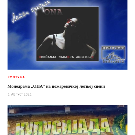
КУЛТУРА
Монодрама „ОНА“ на пожаревачкој летњој сцени
6. АВГУСТ 2026.