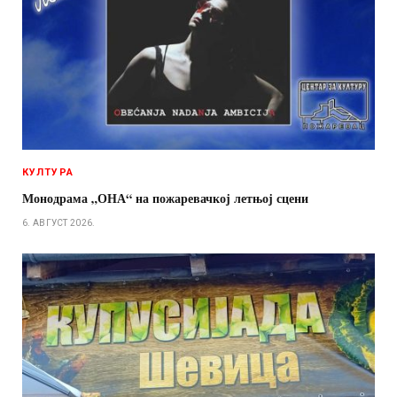
КУЛТУРА
Монодрама „ОНА“ на пожаревачкој летњој сцени
6. АВГУСТ 2026.