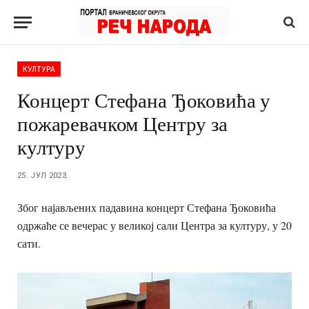
КУЛТУРА
Концерт Стефана Ђоковића у
пожаревачком Центру за
културу
25. ЈУЛ 2023.
Због најављених падавина концерт Стефана Ђоковића
одржаће се вечерас у великој сали Центра за културу, у 20
сати.