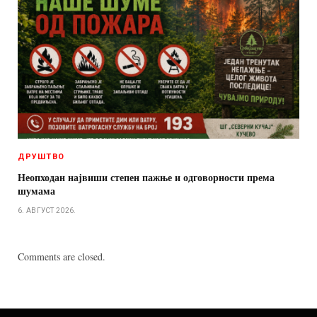
ДРУШТВО
Неопходан највиши степен пажње и одговорности према
шумама
6. АВГУСТ 2026.
Comments are closed.