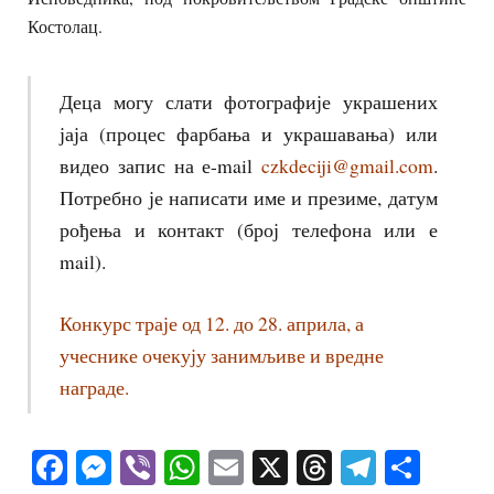
Костолац.
Деца могу слати фотографије украшених
јаја (процес фарбања и украшавања) или
видео запис на е-mail
czkdeciji@gmail.com
.
Потребно је написати име и презиме, датум
рођења и контакт (број телефона или е
mail).
Конкурс траје од 12. до 28. априла, а
учеснике очекују занимљиве и вредне
награде.
Facebook
Messenger
Viber
WhatsApp
Email
X
Threads
Telegra
Shar