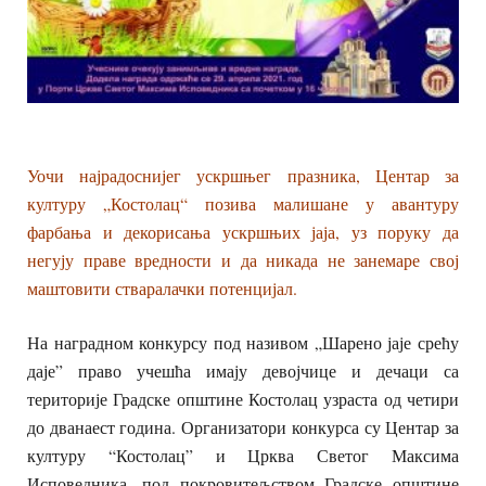
Уочи најрадоснијег ускршњег празника, Центар за
културу „Костолац“ позива малишане у авантуру
фарбања и декорисања ускршњих јаја, уз поруку да
негују праве вредности и да никада не занемаре свој
маштовити стваралачки потенцијал.
На наградном конкурсу под називом „Шарено јаје срећу
даје” право учешћа имају девојчице и дечаци са
територије Градске општине Костолац узраста од четири
до дванаест година. Организатори конкурса су Центар за
културу “Костолац” и Црква Светог Максима
Исповедника, под покровитељством Градске општине