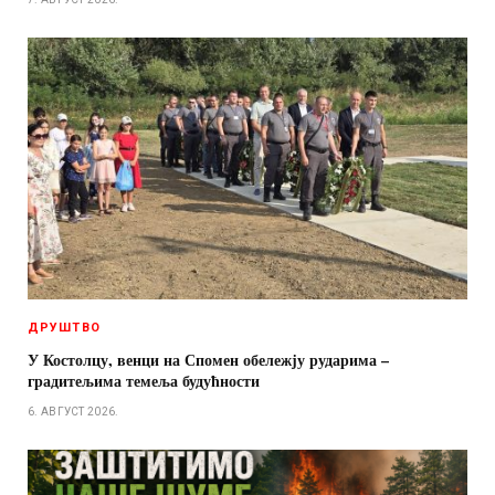
ДРУШТВО
У Костолцу, венци на Спомен обележју рударима –
градитељима темеља будућности
6. АВГУСТ 2026.