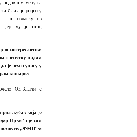
 у недавном мечу са
ти Илија је рођен у
мах по изласку из
, јер му је отац
врло интересантна
:
ном тренутку
видим
да је
реч о
упис
у
у
грам
кошарку
.
очело. Од Златка је
прва љубав која је
ндар
Први
“ где сам
 позив из
„
Ф
МП
“-а