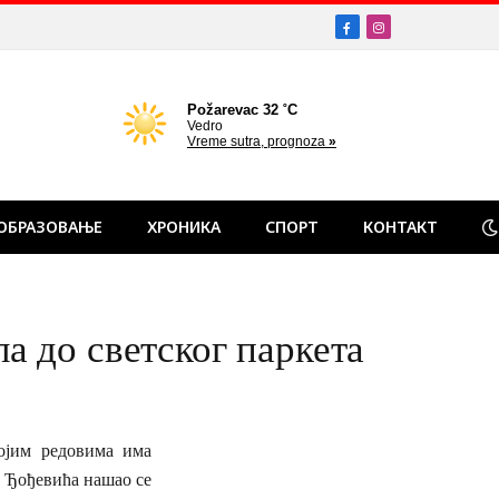
Facebook
Instagram
ОБРАЗОВАЊЕ
ХРОНИКА
СПОРТ
КОНТАКТ
до светског паркета
ојим редовима има
 Ђођевића нашао се