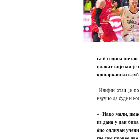
са 6 година шетао
плакат
који ми је
кошаркашки клу
Илијин отац је поз
научио да буде и к
– Иако мали,
имао
из дана у дан
бива
био одли
ч
ан учени
где сам провео две