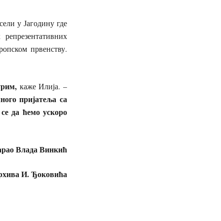
сели у Јагодину где
 репрезентативних
ропском првенству.
урим
,
каже Илија. –
ного пријатеља са
се да ћемо ускоро
арао Влада Винкић
рхива И. Ђоковића