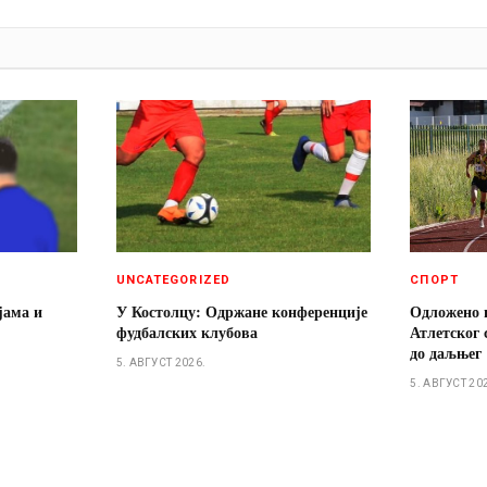
И
UNCATEGORIZED
СПОРТ
јама и
У Костолцу: Одржане конференције
Одложено 
фудбалских клубова
Атлетског 
до даљњег
5. АВГУСТ 2026.
5. АВГУСТ 20