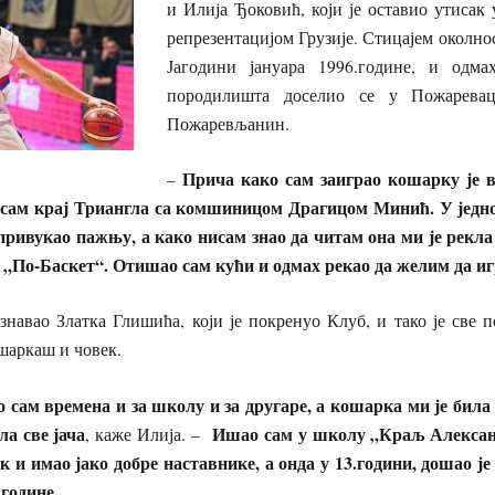
и Илија Ђоковић, који је оставио утисак
репрезентацијом Грузије. Стицајем околнос
Јагодини јануара 1996.године, и од
породилишта доселио се у Пожаревац
Пожаревљанин.
П
рича како сам заиграо кошарку је 
–
сам крај Т
рианг
ла
са
комшиницом
Драгицом Минић
. У јед
 привукао пажњу,
а
како нисам
знао да читам она ми је
рекла
б
„
По-Баскет“
. О
тишао
сам
кући и одмах рекао да желим
да и
навао Златка Глишића, који је покренуо Клуб, и тако је све п
ошаркаш и човек.
 сам времена и за школу и за другаре
,
а кошарка ми је била 
ла
све јача
Ишао сам у школу
„
Краљ Алекса
, каже Илија. –
к и имао јако добре наставнике
, а
онда у 13
.
години
,
дошао је
 године
.