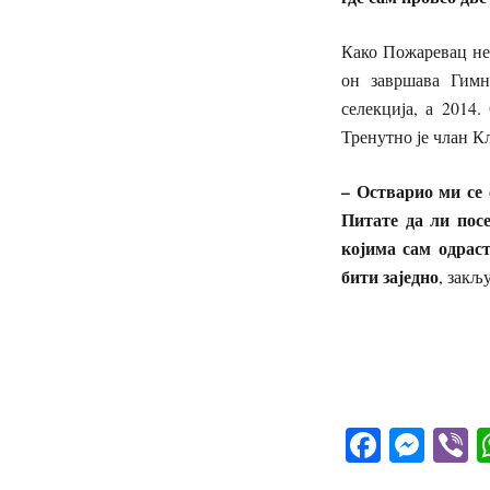
Како Пожаревац нем
он завршава Гимн
селекција, а 2014
Тренутно је члан К
– О
стварио
ми
се
Питате да ли пос
којима сам одрас
бити заједно
, закљ
Facebo
Mes
V