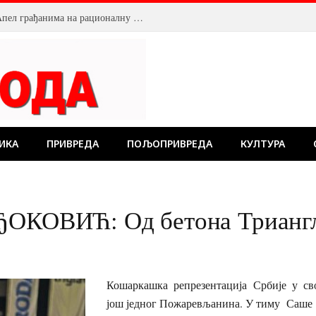
Смањен притисак воде у Пожаревцу. Апел грађанима на рационалну потрошњу
ИКА
ПРИВРЕДА
ПОЉОПРИВРЕДА
КУЛТУРА
ВИЋ: Од бетона Триангла 
Кошаркашка репрезентација Србије у св
још једног Пожаревљанина. У тиму Саше