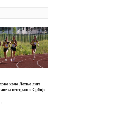
прво коло Летње лиге
савеза централне Србије
26.