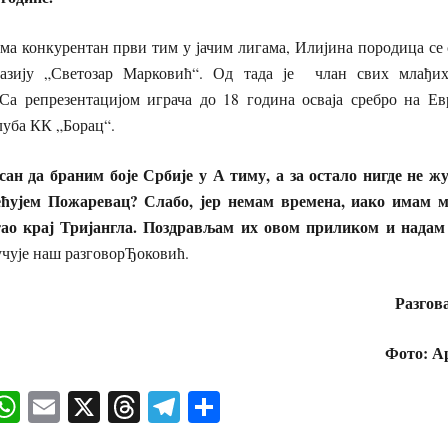
а конкурентан први тим у јачим лигама, Илијина породица се 
азију „Светозар Марковић“. Од тада је члан свих млађих
. Са репрезентацијом играча до 18 година осваја сребро на Ев
луба КК „Борац“.
сан
да
браним
боје
Србије
у А тиму
,
а за
ост
а
ло
нигде
не
ж
ећујем Пожаревац? Слабо, јер немам времена, иако имам м
тао крај Тријангла. Поздрављам их овом приликом и надам 
учује наш разговорЂоковић.
Разгов
Фото: А
ok
senger
iber
WhatsApp
Email
X
Threads
Telegram
Share