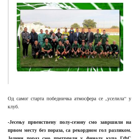
Од самог старта победничка атмосфера се „уселила“ у
клуб.
-Јесењу првенствену полу-сезону смо завршили на
првом месту без пораза, са рекордном гол разликом.
Једини пораз смо претрпели у финалу купа ГФС