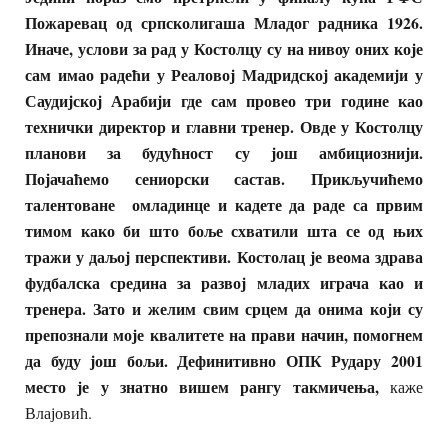
Пожаревац од српсколигаша Младог радника 1926.
Иначе, услови за рад у Костолцу су на нивоу оних које
сам имао радећи у Реаловој Мадридској академији у
Саудијској Арабији где сам провео три године као
технички директор и главни тренер. Овде у Костолцу
планови за будућност су још амбициознији.
Појачаћемо сениорски састав. Прикључићемо
талентоване омладинце и кадете да раде са првим
тимом како би што боље схватили шта се од њих
тражи у даљој перспективи. Костолац је веома здрава
фудбалска средина за развој младих играча као и
тренера. Зато и желим свим срцем да онима који су
препознали моје квалитете на прави начин, помогнем
да буду још бољи. Дефинитивно ОПК Рудару 2001
место је у знатно вишем рангу такмичења,
каже
Влајовић.