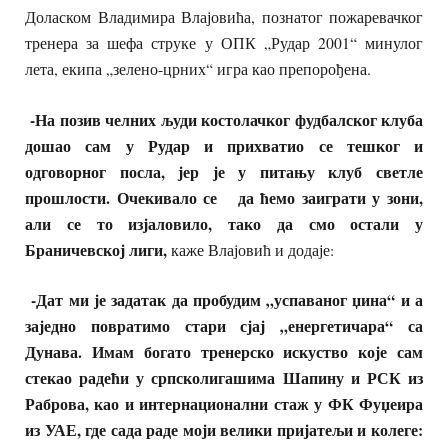
Доласком Владимира Влајовића, познатог пожаревачког
тренера за шефа струке у ОПК „Рудар 2001“ минулог
лета, екипа „зелено-црних“ игра као препорођена.
-На позив челних људи костолачког фудбал
с
ког клуба
дошао сам у Рудар и прихватио се тешког и
одговорног посла, јер је у питању клуб светле
прошлости. Очекивало се да ћемо заиграти у зони,
али се то изјаловило, тако да смо остали у
Браничевској лиги,
каже Влајовић и додаје:
-Дат ми је задатак да пробудим „успаваног џина“ и а
заједно повратимо стари сјај „енергетичара“ са
Дунава. Имам богато тренерско искуство које сам
стекао радећи у српсколигашима Шапину и РСК из
Раброва, као и интернационални стаж у ФК Фуџеира
из УАЕ, где сада раде моји велики пријатељи и колеге: