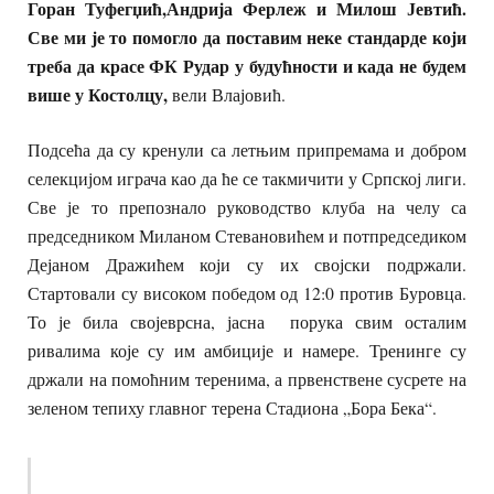
Горан Туфегџић,Андрија Ферлеж и Милош Јевтић.
Све ми је то помогло да поставим неке стандарде који
треба да красе ФК Рудар у будућности и када не будем
више у Костолцу,
вели Влајовић.
Подсећа да су кренули са летњим припремама и добром
селекцијом играча као да ће се такмичити у Српској лиги.
Све је то препознало руководство клуба на челу са
председником Миланом Стевановићем и потпредседиком
Дејаном Дражићем који су их својски подржали.
Стартовали су високом победом од 12:0 против Буровца.
То је била својеврсна, јасна порука свим осталим
ривалима које су им амбиције и намере. Тренинге су
држали на помоћним теренима, а првенствене сусрете на
зеленом тепиху главног терена Стадиона „Бора Бека“.