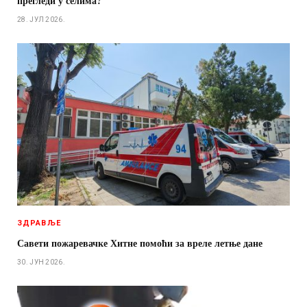
прегледи у селима?
28. ЈУЛ 2026.
ЗДРАВЉЕ
Савети пожаревачке Хитне помоћи за вреле летње дане
30. ЈУН 2026.