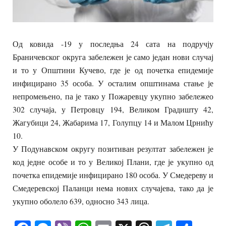
Од ковида -19 у последња 24 сата на подручју
Браничевског округа забележен је само један нови случај
и то у Општини Кучево, где је од почетка епидемије
инфицирано 35 особа. У осталим општинама стање је
непромењено, па је тако у Пожаревцу укупно забележео
302 случаја, у Петровцу 194, Великом Градишту 42,
Жагубици 24, Жабарима 17, Голупцу 14 и Малом Црнићу
10.
У Подунавском округу позитиван резултат забележен је
код једне особе и то у Великој Плани, где је укупно од
почетка епидемије инфицирано 180 особа. У Смедереву и
Смедеревској Паланци нема нових случајева, тако да је
укупно оболело 639, односно 343 лица.