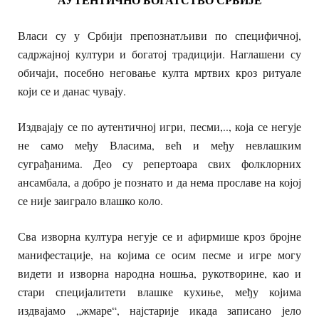
Власи су у Србији препознатљиви по специфичној,
садржајној култури и богатој традицији. Наглашени су
обичаји, посебно неговање култа мртвих кроз ритуале
који се и данас чувају.
Издвајају се по аутентичној игри, песми,.., која се негује
не само међу Власима, већ и међу невлашким
суграђанима. Део су репертоара свих фолклорних
ансамбала, а добро је познато и да нема прославе на којој
се није заиграло влашко коло.
Сва изворна култура негује се и афирмише кроз бројне
манифестације, на којима се осим песме и игре могу
видети и изворна народна ношња, рукотворине, као и
стари специјалитети влашке кухиње, међу којима
издвајамо „жмаре“, најстарије икада записано јело