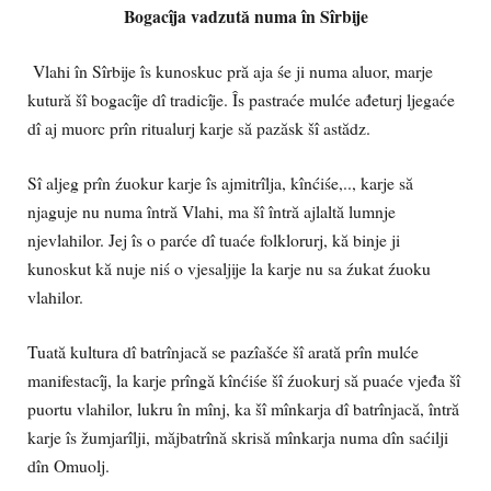
Bogacîja vadzută numa în Sîrbije
Vlahi în Sîrbije îs kunoskuc pră aja śe ji numa aluor, marje
kutură šî bogacîje dî tradicîje. Îs pastraće mulće ađeturj ljegaće
dî aj muorc prîn ritualurj karje să pazăsk šî astădz.
Sî aljeg prîn źuokur karje îs ajmitrîlja, kînćiśe,.., karje să
njaguje nu numa întră Vlahi, ma šî întră ajlaltă lumnje
njevlahilor. Jej îs o parće dî tuaće folklorurj, kă binje ji
kunoskut kă nuje niś o vjesaljije la karje nu sa źukat źuoku
vlahilor.
Tuată kultura dî batrînjacă se pazîašće šî arată prîn mulće
manifestacîj, la karje prîngă kînćiśe šî źuokurj să puaće vjeđa šî
puortu vlahilor, lukru în mînj, ka šî mînkarja dî batrînjacă, întră
karje îs žumjarîlji, măjbatrînă skrisă mînkarja numa dîn saćilji
dîn Omuolj.