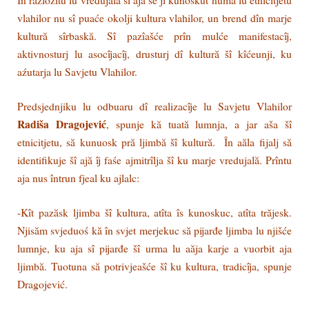
vlahilor nu sî puaće okolji kultura vlahilor, un brend dîn marje
kultură sîrbaskă. Sî pazîašće prîn mulće manifestacîj,
aktivnosturj lu asocîjacîj, drusturj dî kultură šî kîćeunji, ku
aźutarja lu Savjetu Vlahilor.
Predsjednjiku lu odbuaru dî realizacîje lu Savjetu Vlahilor
Radiša Dragojević
, spunje kă tuată lumnja, a jar aša šî
etnicitjetu, să kunuosk pră ljimbă šî kultură. În aăla fijalj să
identifikuje šî ajă îj faśe ajmitrîlja šî ku marje vredujală. Prîntu
aja nus întrun fjeal ku ajlalc:
-Kît pazăsk ljimba šî kultura, atîta îs kunoskuc, atîta trăjesk.
Njisăm svjeduoś kă în svjet merjekuc să pijarđe ljimba lu njišće
lumnje, ku aja sî pijarđe šî urma lu aăja karje a vuorbit aja
ljimbă. Tuotuna să potrivjeašće šî ku kultura, tradicîja, spunje
Dragojević.