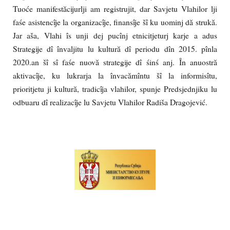
Tuoće manifestăcijurlji am registrujit, dar Savjetu Vlahilor lji
faśe asistencîje la organizacîje, finansîje šî ku uominj dă strukă.
Jar aša, Vlahi îs unji dej pucînj etnicitjeturj karje a adus
Strategije dî învaljitu lu kultură dî periodu dîn 2015. pînla
2020.an šî sî faśe nuovă strategije dî śinś anj. În anuostră
aktivacîje, ku lukrarja la învacămîntu šî la informisîtu,
prioritjetu ji kultură, tradicîja vlahilor, spunje Predsjednjiku lu
odbuaru dî realizacîje lu Savjetu Vlahilor Radiša Dragojević.