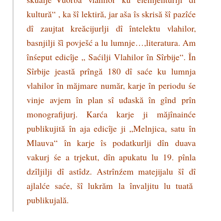
kultură“ , ka šî lektiră, jar aša îs skrisă šî pazîće
dî zaujtat kreăcijurlji dî întelektu vlahilor,
basnjilji šȋ povješć a lu lumnje…,literatura. Am
înśeput edicîje „ Saćilji Vlahilor în Sîrbije“. În
Sîrbije jeastă prîngă 180 dî saće ku lumnja
vlahilor în măjmare număr, karje în periodu śe
vinje avjem în plan sî uđaskă în gînd prîn
monografijurj. Karća karje ji măjînainće
publikujită în aja edicîje ji „Melnjica, satu în
Mlauva“ în karje îs podatkurlji dîn duava
vakurj śe a trjekut, dîn apukatu lu 19. pînla
dzîljilji dî astîdz. Astrînźem matejijalu šî dî
ajlalće saće, šî lukrăm la învaljitu lu tuată
publikujală.