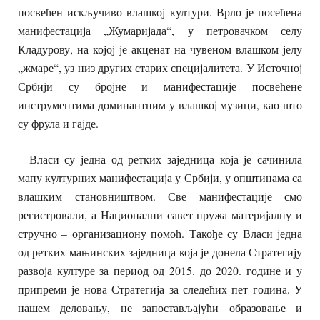
посвећен искључиво влашкој култури. Врло је посећена
манифестација „Жумаријада“, у петровачком селу
Кладурову, на којој је акценат на чувеном влашком јелу
„жмаре“, уз низ других старих специјалитета. У Источној
Србији су бројне и манифестације посвећене
инструментима доминантним у влашкој музици, као што
су фрула и гајде.
– Власи су једна од ретких заједница која је сачинила
мапу културних манифестација у Србији, у општинама са
влашким становништвом. Све манифестације смо
регистровали, а Национални савет пружа материјалну и
стручно – организациону помоћ. Такође су Власи једна
од ретких мањинских заједница која је донела Стратегију
развоја културе за период од 2015. до 2020. године и у
припреми је нова Стратегија за следећих пет година. У
нашем деловању, не запостављајући образовање и