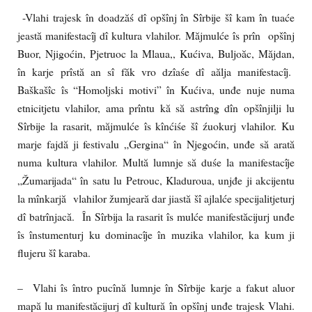
-Vlahi trajesk în doadzăś dî opšînj în Sîrbije šî kam în tuaće
jeastă manifestacîj dî kultura vlahilor. Măjmulće îs prîn opšînj
Buor, Njigoćin, Pjetruoc la Mlaua,, Kućiva, Buljoăc, Măjdan,
în karje prîstă an sî făk vro dzîaśe dî aălja manifestacîj.
Baškašîc îs “Homoljski motivi” în Kućiva, unđe nuje numa
etnicitjetu vlahilor, ama prîntu kă să astrîng dîn opšînjilji lu
Sîrbije la rasarit, măjmulće îs kînćiśe šî źuokurj vlahilor. Ku
marje fajdă ji festivalu „Gergina“ în Njegoćin, unđe să arată
numa kultura vlahilor. Multă lumnje să duśe la manifestacîje
„Žumarijada“ în satu lu Petrouc, Kladuroua, unjđe ji akcijentu
la mînkarjă vlahilor žumjeară dar jiastă šî ajlalće specijalitjeturj
dî batrînjacă. În Sîrbija la rasarit îs mulće manifestăcijurj unđe
îs înstumenturj ku dominacîje în muzika vlahilor, ka kum ji
flujeru šî karaba.
– Vlahi îs întro pucînă lumnje în Sîrbije karje a fakut aluor
mapă lu manifestăcijurj dî kultură în opšînj unđe trajesk Vlahi.