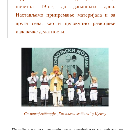
почетна 19-ог, до данашњих дана.
Настављамо припремање материјала и за
друга села, као и целокупно развијање
издавачке делатности.
Са манифестације „Хомољски мотиви“ у Кучеву
– Посебну пажњу посвећујемо догађајима на којима се