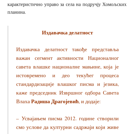
карактеристично управо за села на подручју Хомољских
планина.
Издавачка делатност
Издавачка делатност такође представља
важан сегмент активности Националног
савета влашке националне мањине, која је
истовремено и део текућег процеса
стандардизације влашког писма и језика,
каже председник Извршног одбора Савета
Радиша Драгојевић
Влаха
, и додаје:
– Усвајањем писма 2012. године створили
смо услове да културни садржаји који живе