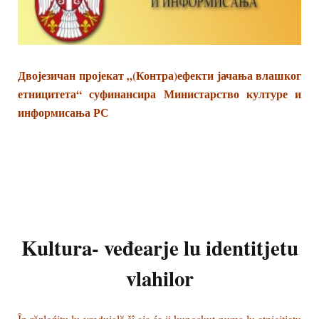
Двојезичан пројекат „(Контра)ефекти јачања влашког
етницитета“ суфинансира Министарство културе и
информисања РС
Kultura- veđearje lu identitjetu
vlahilor
În răzloźitu lu vredujală šî aja śe ji kunoskut numa lu etnicitjetu