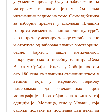
у усменом предању буду и забележени на
матерњем влашком јетику. Од тада
интензивно радимо на томе. Осим уџбеника
за изборни предмет у школама „Влашки
говор са елементима националне културе“,
као и пратећу лектиру, такође су забележене
и отргнуте од заборава влашке умотворине,
басне, бајке…, дакле књижевност.
Покренули смо и посебну едицију „Села
Влаха у Србији“. Иначе, у Србији постоји
око 180 села са влашким становништвом у
већини, која у наредном периоду
намеравамо да овековечимо кроз
монографије. Прва објављена књига у тој
едицији је „Мелница, село у Млави“, која
садржи податке из последња два века, од