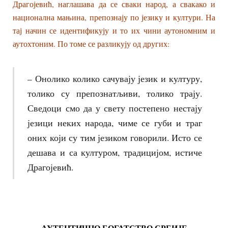
Драгојевић, наглашава да се сваки народ, а свакако и
национална мањина, препознају по језику и култури. На
тај начин се идентификују и то их чини аутономним и
аутохтоним. По томе се разликују од других:
– Онолико колико сачувају језик и културу,
толико су препознатљиви, толико трају.
Сведоци смо да у свету постепено нестају
језици неких народа, чиме се губи и траг
оних који су тим језиком говорили. Исто се
дешава и са културом, традицијом, истиче
Драгојевић.
АУТЕНТИЧНО БОГАТСТВО СРБИЈЕ