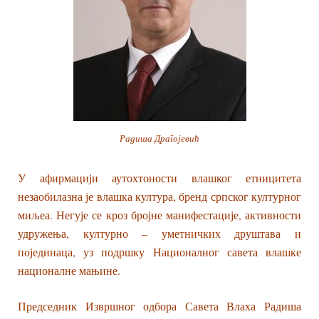
Радиша Драгојевић
У афирмацији аутохтоности влашког етницитета
незаобилазна је влашка култура, бренд српског културног
миљеа. Негује се кроз бројне манифестације, активности
удружења, културно – уметничких друштава и
појединаца, уз подршку Националног савета влашке
националне мањине.
Председник Извршног одбора Савета Влаха Радиша