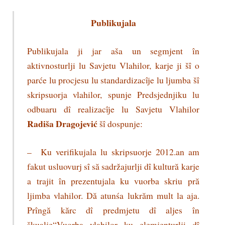
Publikujala
Publikujala ji jar aša un segmjent în
aktivnosturlji lu Savjetu Vlahilor, karje ji šî o
parće lu procjesu lu standardizacîje lu ljumba šî
skripsuorja vlahilor, spunje Predsjednjiku lu
odbuaru dî realizacîje lu Savjetu Vlahilor
Radiša Dragojević
šî dospunje:
– Ku verifikujala lu skripsuorje 2012.an am
fakut usluovurj sî să sadržajurlji dî kultură karje
a trajit în prezentujala ku vuorba skriu pră
ljimba vlahilor. Dă atunśa lukrăm mult la aja.
Prîngă kărc dî predmjetu dî aljes în
škualje“Vuorba vlahilor ku elemjenturlji dî