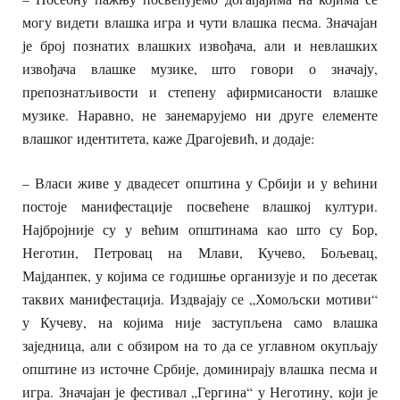
могу видети влашка игра и чути влашка песма. Значајан
је број познатих влашких извођача, али и невлашких
извођача влашке музике, што говори о значају,
препознатљивости и степену афирмисаности влашке
музике. Наравно, не занемарујемо ни друге елементе
влашког идентитета, каже Драгојевић, и додаје:
– Власи живе у двадесет општина у Србији и у већини
постоје манифестације посвећене влашкој култури.
Најбројније су у већим општинама као што су Бор,
Неготин, Петровац на Млави, Кучево, Бољевац,
Мајданпек, у којима се годишње организује и по десетак
таквих манифестација. Издвајају се „Хомољски мотиви“
у Кучеву, на којима није заступљена само влашка
заједница, али с обзиром на то да се углавном окупљају
општине из источне Србије, доминирају влашка песма и
игра. Значајан је фестивал „Гергина“ у Неготину, који је