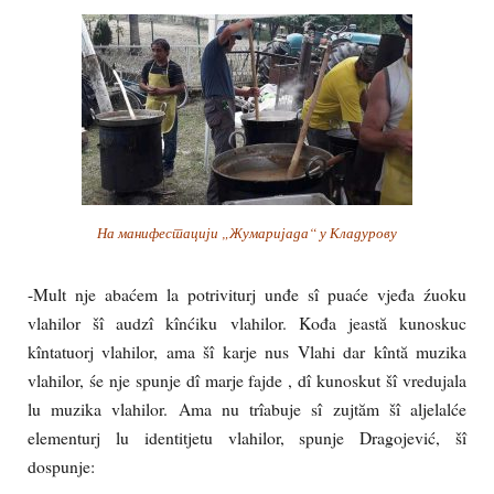
На манифестацији „Жумаријада“ у Кладурову
-Mult nje abaćem la potriviturj unđe sî puaće vjeđa źuoku
vlahilor šî audzî kînćiku vlahilor. Kođa jeastă kunoskuc
kîntatuorj vlahilor, ama šî karje nus Vlahi dar kîntă muzika
vlahilor, śe nje spunje dî marje fajde , dî kunoskut šî vredujala
lu muzika vlahilor. Ama nu trîabuje sî zujtăm šî aljelalće
elementurj lu identitjetu vlahilor, spunje Dragojević, šî
dospunje: