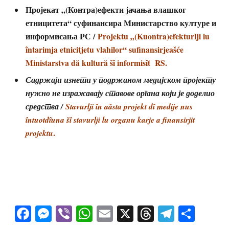
Пројекат „(Контра)ефекти јачања влашког
етницитета“ суфинансира Министарство културе и
информисања РС /
Projektu „(Kuontra)efekturlji lu
întarimja etnicitjetu vlahilor“
sufinansirjeašće
Ministarstva dă kultură šî informisît RS.
Садржаји изнети у подржаном медијском пројекту
нужно не изражавају ставове органа који је доделио
средства /
Stavurlji în aǎsta projekt dî medije nus
întuotdîuna šî stavurlji lu organu karje a finansirjit
.
projektu
Facebook
Messenger
Viber
WhatsApp
Email
X
Threads
Telegra
Shar