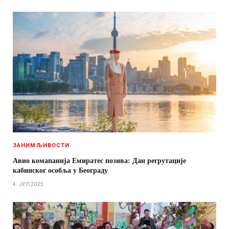
ЗАНИМЉИВОСТИ
Авио комапанија Емиратес позива: Дан регрутације
кабинског особља у Београду
4. ЈУЛ 2025.