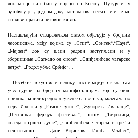
док ми је син био у војсци на Косову. Путујући, у
аутобусу је у једном даху настала ова песма чији ће ме
стихови пратити читавог живота.
Настављајући стваралачком стазом објаљује у бројним
часописима, међу којима су „Стиг“, „Свитак“,“Паун“,
„Мајдан“ док су њени радови заступљени и у
зборницима „Саткано од снова“, „Синђелићеве чегарске
ватре“, „Родољубље Србије“…
– Посебно искуство и велику инспирацију стекла сам
учествујући на бројним манифестацијама које су биле
прилика за непосредно дружење са поетама, колегама по
перу. Издвојићу „Рамске сутоне“, „Жуборе са Ивањице“,
„Песнички фејсбук фестивал“, потом „Ћирилица,
огледало српске душе“, „Синђелићеве чегарске ватре“ и
неизоставно – „Дане Војислава Илића Млађег“,