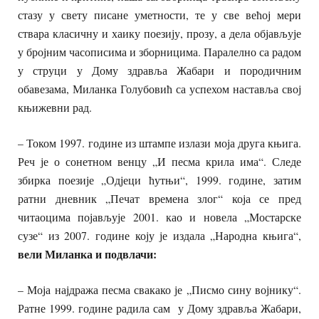
стазу у свету писане уметности, те у све већој мери
ствара класичну и хаику поезију, прозу, а дела објављује
у бројним часописима и зборницима. Паралелно са радом
у струци у Дому здравља Жабари и породичним
обавезама, Миланка Голубовић са успехом наставља свој
књижевни рад.
– Током 1997. године из штампе излази моја друга књига.
Реч је о сонетном венцу „И песма крила има“. Следе
збирка поезије „Одјеци ћутњи“, 1999. године, затим
ратни дневник „Печат времена злог“ која се пред
читаоцима појављује 2001. као и новела „Мостарске
сузе“ из 2007. године коју је издала „Народна књига“,
вели Миланка и подвлачи:
– Моја најдража песма свакако је „Писмо сину војнику“.
Ратне 1999. године радила сам у Дому здравља Жабари,