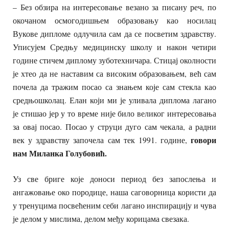
– Без обзира на интересовање везано за писану реч, по
окочаном осмогодишњем образовању као носилац
Вукове дипломе одлучила сам да се посветим здравству.
Уписујем Средњу медицинску школу и након четири
године стичем диплому зуботехничара. Стицај околности
је хтео да не наставим са високим образовањем, већ сам
почела да тражим посао са знањем које сам стекла као
средњошколац. Елан који ми је уливала диплома лагано
је стишао јер у то време није било великог интересовања
за овај посао. Посао у струци дуго сам чекала, а радни
говори
век у здравству започела сам тек 1991. године,
нам Миланка Голубовић.
Уз све бриге које доноси период без запослења и
ангажовање око породице, наша саговорница користи да
у тренуцима посвећеним себи лагано инспирацију и чува
је делом у мислима, делом међу корицама свезака.