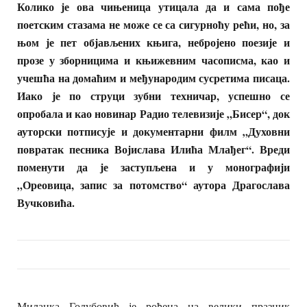
Колико је ова чињеница утицала да и сама пође
поетским стазама не може се са сигурноћу рећи, но, за
њом је пет објављених књига, небројено поезије и
прозе у зборницима и књижевним часописма, као и
учешћа на домаћим и међународим сусретима писаца.
Иако је по струци зубни техничар, успешно се
опробала и као новинар Радио телевизије „Бисер“, док
ауторски потписује и документарни филм „Духовни
повратак песника Војислава Илића Млађег“. Вреди
поменути да је заступљена и у монографији
„Ореовица, запис за потомство“ аутора Драгослава
Вучковића.
Миланка Голубовић је рођена на велики празник