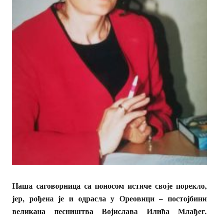
Наша саговорница са поносом истиче своје порекло,
јер, рођена је и одрасла у Ореовици – постојбини
великана песништва Војислава Илића Млађег.