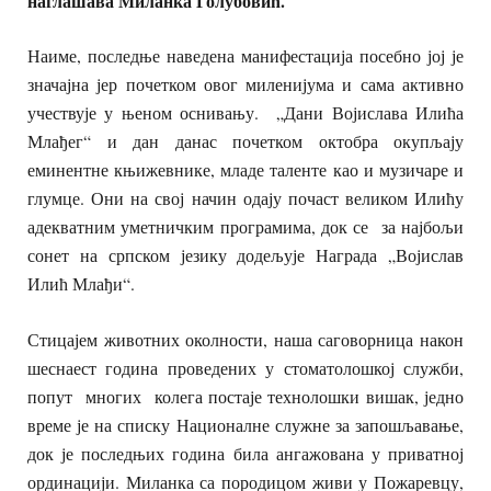
наглашава Миланка Голубовић.
Наиме, последње наведена манифестација посебно јој је
значајна јер почетком овог миленијума и сама активно
учествује у њеном оснивању. „Дани Војислава Илића
Млађег“ и дан данас почетком октобра окупљају
еминентне књижевнике, младе таленте као и музичаре и
глумце. Они на свој начин одају почаст великом Илићу
адекватним уметничким програмима, док се
за најбољи
сонет на српском језику додељује Награда „Војислав
Илић Млађи“.
Стицајем животних околности, наша саговорница након
шеснаест година проведених у стоматолошкој служби,
попут многих колега постаје технолошки вишак, једно
време је на списку Националне служне за запошљавање,
док је последњих година била ангажована у приватној
ординацији. Миланка са породицом живи у Пожаревцу,