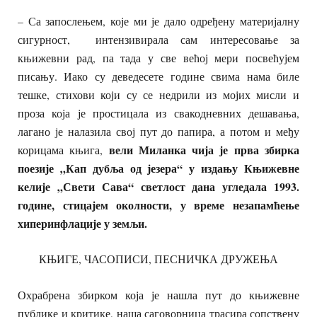
– Са запослењем, које ми је дало одређену материјалну
сигурност, интензивирала сам интересовање за
књижевни рад, па тада у све већој мери посвећујем
писању. Иако су деведесете године свима нама биле
тешке, стихови који су се недрили из мојих мисли и
проза која је простицала из свакодневних дешавања,
лагано је налазила свој пут до папира, а потом и међу
вели Миланка чија је прва збирка
корицама књига,
поезије „Кап дубља од језера“ у издању Књижевне
келије „Свети Сава“ светлост дана угледала 1993.
године, стицајем околности, у време незапамћење
хиперинфлације у земљи.
КЊИГЕ, ЧАСОПИСИ, ПЕСНИЧКА ДРУЖЕЊА
Охрабрена збирком која је нашла пут до књижевне
публике и критике, наша саговорница трасира сопствену