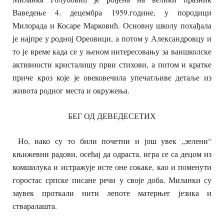
Ваведење 4. децембра 1959.године, у породици
Милорада и Косаре Марковић. Основну школу похађала
је најпре у родној Ореовици, а потом у Александровцу и
то је време када се у њеном интересовању за ваншколске
активности кристалишу први стихови, а потом и кратке
приче кроз које је овековечила упечатљиве детаље из
живота родног места и окружења.
БЕГ ОД ДЕВЕДЕСЕТИХ
Но, иако су то били почетни и још увек „зелени“
књижевни радови, осећај да одраста, игра се са децом из
комшилука и истражује исте оне сокаке, као и поменути
горостас српске писане речи у своје доба, Миланки су
заувек проткали нити лепоте матерњег језика и
стваралашта.