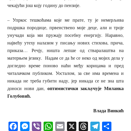
чекајући још коју годину до пензије.
– Упркос тешкоћама које ме прате, ту је немерљива
подршка породице, првенствено моје деце, али и троје
унучади која ми пружају посебну енергију. Наравно,
највећу утеху налазим у писању нових стихова, прича,
приказа… Речју, ништа лепше од стваралаштва на
матерњем језику. Надам се да ће се неко од мојих дела у
догледно време поново наћи међу корицама и пред
читалачком публиком. Уосталом, за све има времена и
никада не треба губити наду, јер никада се не зна шта
оптимистички
закључује Миланка
доноси нови дан,
Голубовић.
Влада Винкић
Facebook
Messenger
Viber
WhatsApp
Email
X
Threads
Telegra
Shar