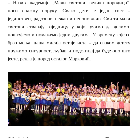
– Назив академије „Мали светови, велика породица“,
носи снажну поруку. Свако дете је један свет –
јединствен, радознао, нежан и непоновљив. Сви ти мали
светови стварају заједницу у којој учимо да делимо,
поштујемо и помажемо једни другима. У времену које се
брзо мења, наша мисија остаје иста – да сваком детету
пружимо сигурност, љубав и подстицај да буде оно што
јесте, рекла је поред осталог Марковић.