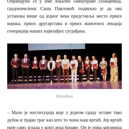
Обраћајући се у име локалне самоуправе Пожаревца,
градоначелник Саша Павловић подвукао је да ова
установа више од једног века представља место првих
корака, првих другарстава и првих животних лекција
генерација наших најмлађих суграђана.
Награђени
– Мало је институција које у једном граду оставе тако
дубок и трајан траг као што то чини наш вртић. Јер вртић
није само зграда у којој деца бораве. Он је прва заједница