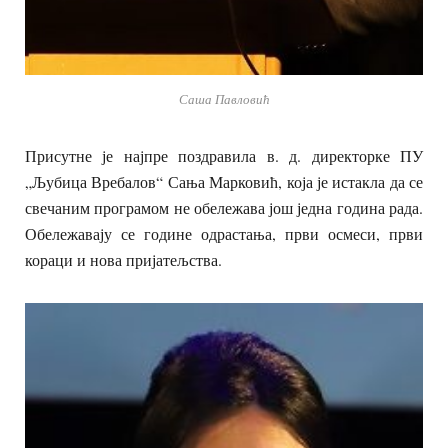
Саша Павловић
Присутне је најпре поздравила в. д. директорке ПУ
„Љубица Вребалов“ Сања Марковић, која је истакла да се
свечаним програмом не обележава још једна година рада.
Обележавају се године одрастања, први осмеси, први
кораци и нова пријатељства.