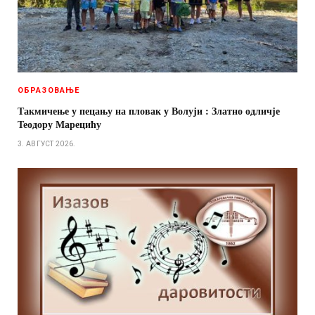
ОБРАЗОВАЊЕ
Такмичење у пецању на пловак у Волуји : Златно одличје
Теодору Марецићу
3. АВГУСТ 2026.