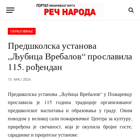
ОБРАЗОВАЊЕ
Предшколска установа
„Љубица Вребалов“ прославила
115. рођендан
15. МАЈ 2026.
Предшколска установа „Љубица Вребалов“ у Пожаревцу
прославила је 115 година традиције организованог
предшколског васпитања и образовања у граду. Овим
поводом у великој сали пожаревачког Центра за културу,
приређена је свечаност, која је окупила бројне госте,
сараднике и пријатеље установе.