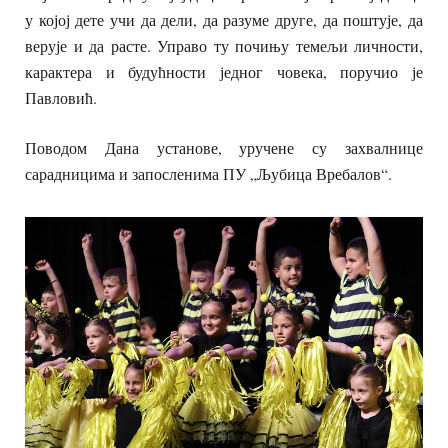
у којој дете учи да дели, да разуме друге, да поштује, да
верује и да расте. Управо ту почињу темељи личности,
карактера и будућности једног човека, поручио је
Павловић.
Поводом Дана установе, уручене су захвалнице
сарадницима и запосленима ПУ „Љубица Вребалов“.