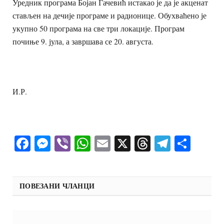
Уредник програма Бојан Гачевић истакао је да је акценат
стављен на дечије програме и радионице. Обухваћено је
укупно 50 програма на све три локације. Програм
почиње 9. јула, а завршава се 20. августа.
И.Р.
Facebook
Messenger
Viber
WhatsApp
Email
X
Threads
Telegra
Shar
ПОВЕЗАНИ ЧЛАНЦИ