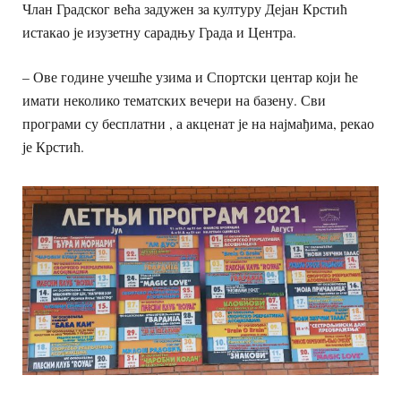
Члан Градског већа задужен за културу Дејан Крстић
истакао је изузетну сарадњу Града и Центра.
– Ове године учешће узима и Спортски центар који ће
имати неколико тематских вечери на базену. Сви
програми су бесплатни , а акценат је на најмађима, рекао
је Крстић.