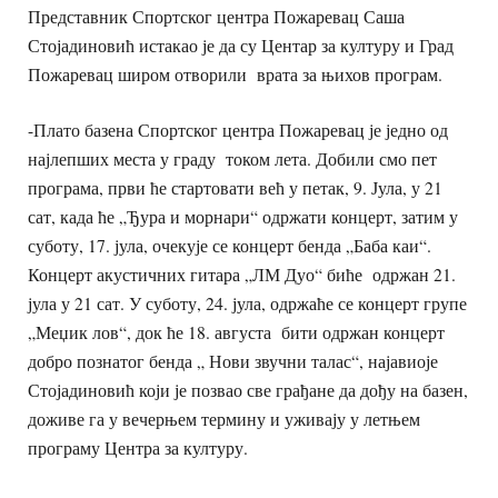
Представник Спортског центра Пожаревац Саша
Стојадиновић истакао је да су Центар за културу и Град
Пожаревац широм отворили врата за њихов програм.
-Плато базена Спортског центра Пожаревац је једно од
најлепших места у граду током лета. Добили смо пет
програма, први ће стартовати већ у петак, 9. Јула, у 21
сат, када ће „Ђура и морнари“ одржати концерт, затим у
суботу, 17. јула, очекује се концерт бенда „Баба каи“.
Концерт акустичних гитара „ЛМ Дуо“ биће одржан 21.
јула у 21 сат. У суботу, 24. јула, одржаће се концерт групе
„Меџик лов“, док ће 18. августа бити одржан концерт
добро познатог бенда „ Нови звучни талас“, најавиоје
Стојадиновић који је позвао све грађане да дођу на базен,
доживе га у вечерњем термину и уживају у летњем
програму Центра за културу.