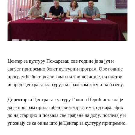
Центар за културу Пожаревац ове године је за јул и
август припремио богат културни програм. Ове године
програм ће бити реализован на три локације, на платоу
испред Центра за културу, на градском тргу и на базену.
Директорка Центра за културу Галина Перић истакла је
да је програм прилагођен свим узрастима, од најмлађих
до најстаријих и позвала све грађане да дођу, погледају и
упознају се са оним што је Центар за културу припремио.