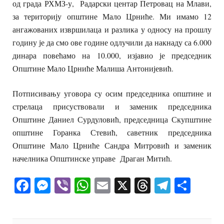
од града РХМЗ-у, Радарски центар Петровац на Млави,
за територију општине Мало Црниће. Ми имамо 12
ангажованих извршилаца и разлика у односу на прошлу
годину је да смо ове године одлучили да накнаду са 6.000
динара повећамо на 10.000, изјавио је председник
Општине Мало Црниће Малиша Антонијевић.
Потписивању уговора су осим председника општине и
стрелаца присуствовали и заменик председника
Општине Даниел Сурдуловић, председница Скупштине
општине Горанка Стевић, саветник председника
Општине Мало Црниће Сандра Митровић и заменик
начелника Општинске управе Драган Митић.
Facebook
Messenger
Viber
WhatsApp
Email
X
Threads
Telegra
Shar