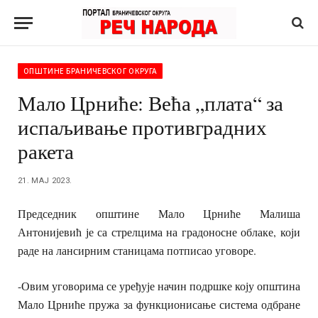
ОПШТИНЕ БРАНИЧЕВСКОГ ОКРУГА
Мало Црниће: Већа „плата“ за
испаљивање противградних
ракета
21. МАЈ 2023.
Председник општине Мало Црниће Малиша
Антонијевић је са стрелцима на градоносне облаке, који
раде на лансирним станицама потписао уговоре.
-Овим уговорима се уређује начин подршке коју општина
Мало Црниће пружа за функционисање система одбране