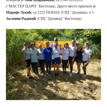
(“МАСТЕР ЦАРП” Костолац). Друго место припало је
Марији Лукић
, са 2225 ПОЕНА (СРД “Дунавац), а 3.
Јасмини Радовић
(СРД “Дунавац” Костолац).