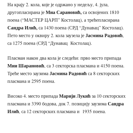
На крају 2. кола, које је одржано у недељу, 4. јула,
Миа Сарановић,
другопласирана је
са освојених 1810
поена (“МАСТЕР ЦАРП” Костолац), а трећепласирана
Сандра Илић,
са 1430 поена (СРД “Дунавац” Костолац).
Јасмина Радовић
Пето место у оквиру 2. кола заузела је
,
са 1275 поена (СРД “Дунавац Костолац).
Пласман након два кола је следећи: прво место припада
Мии Шарановић
, са 3 секторска пласмана и 4150 поена.
Јасмина Радовић
Треће место заузима
са 8 секторских
пласмана и 2595 поена.
Марији Лукић
Високо 4. место припада
за 10 секторских
Сандра
пласмана и 3390 бодова, док 7. позицију заузима
Илић
, са 12 секторских пласмана и 1935 поена.