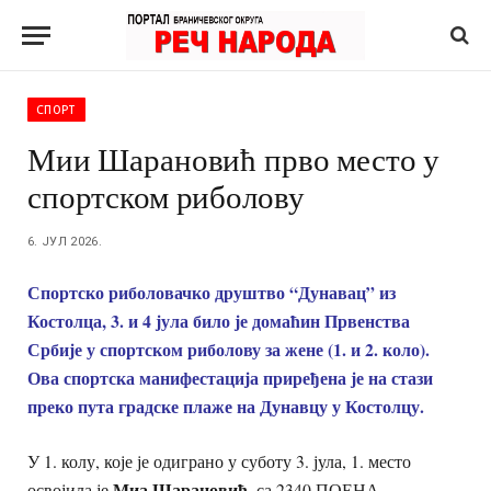
СПОРТ
Мии Шарановић прво место у
спортском риболову
6. ЈУЛ 2026.
Спортско риболовачко друштво “Дунавац” из
Костолца, 3. и 4 јула било је домаћин Првенства
Србије у спортском риболову за жене (1. и 2. коло).
Ова спортска манифестација приређена је на стази
преко пута градске плаже на Дунавцу у Костолцу.
У 1. колу, које је одиграно у суботу 3. јула, 1. место
Миа Шарановић,
освојила је
са 2340 ПОЕНА