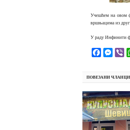
Учешћем на овом ф
вршњацима из други
У раду Инфинити фе
Facebo
Mes
V
ПОВЕЗАНИ ЧЛАНЦ