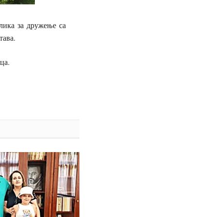
лика за дружење са
тава.
ца.