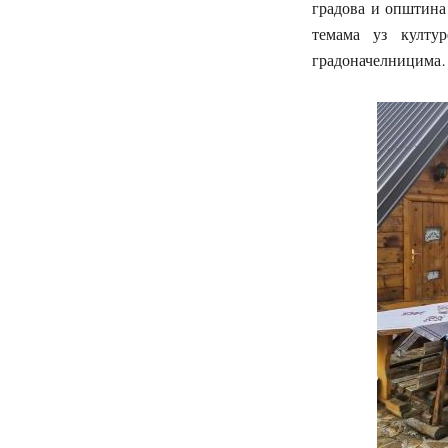
градова и општина
темама уз култур
градоначелницим