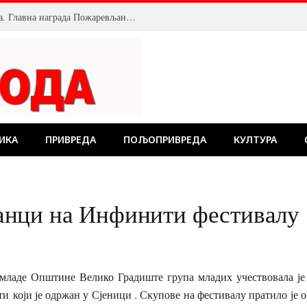
Велика посећеност Костолачког котлића. Главна награда Пожаревљанину
ИКА
ПРИВРЕДА
ПОЉОПРИВРЕДА
КУЛТУРА
нци на Инфинити фестивалу
 младе Општине Велико Градиште група младих учествовала 
 који је одржан у Сјеници . Скупове на фестивалу пратило је о