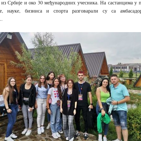
 из Србије и око 30 међународних учесника. На састанцима у п
е, науке, бизниса и спорта разговарали су са амбасадо
а…