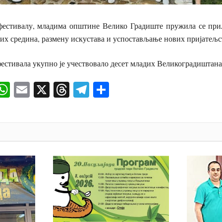
естивалу, младима општине Велико Градиште пружила се при
х средина, размену искустава и успостављање нових пријатељс
стивала укупно је учествовало десет младих Великоградиштана
ok
senger
iber
WhatsApp
Email
X
Threads
Telegram
Share
И