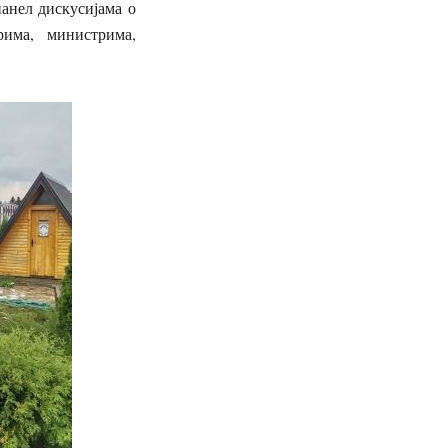
анел дискусијама о
рима, министрима,