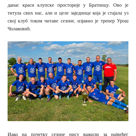
данас краси клупске просторије у Братинцу. Ово је
титула свих нас, али и целе заједнице која је стајала уз
свој клуб током читаве сезоне, изјавио је тренер Урош
Чолаковић.
Иако на почетку сезоне нису важили за највећег