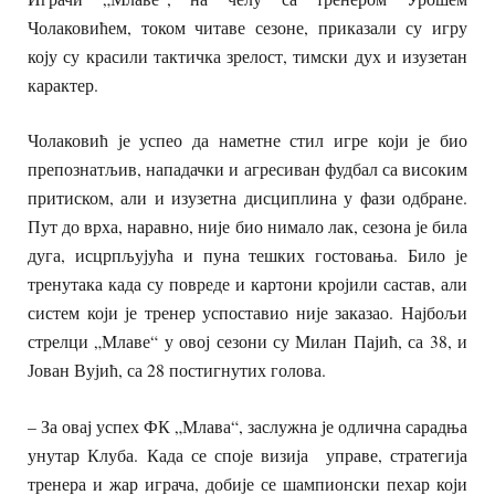
Чолаковићем, током читаве сезоне, приказали су игру
коју су красили тактичка зрелост, тимски дух и изузетан
карактер.
Чолаковић је успео да наметне стил игре који је био
препознатљив, нападачки и агресиван фудбал са високим
притиском, али и изузетна дисциплина у фази одбране.
Пут до врха, наравно, није био нимало лак, сезона је била
дуга, исцрпљујућа и пуна тешких гостовања. Било је
тренутака када су повреде и картони кројили састав, али
систем који је тренер успоставио није заказао. Најбољи
стрелци „Млаве“ у овој сезони су Милан Пајић, са 38, и
Јован Вујић, са 28 постигнутих голова.
– За овај успех ФК „Млава“, заслужна је одлична сарадња
унутар Клуба. Када се споје визија управе, стратегија
тренера и жар играча, добије се шампионски пехар који