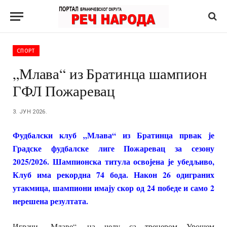
СПОРТ
„Млава“ из Братинца шампион
ГФЛ Пожаревац
3. ЈУН 2026.
Фудбалски клуб „Млава“ из Братинца првак је
Градске фудбалске лиге Пожаревац за сезону
2025/2026. Шампионска титула освојена је убедљиво,
Клуб има рекордна 74 бода. Након 26 одиграних
утакмица, шампиони имају скор од 24 победе и само 2
нерешена резултата.
Играчи „Млаве“, на челу са тренером Урошем