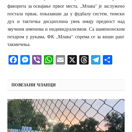
фаворита за освајање првог места, „Млава” је заслужено
постала првак, показавши да у фудбалу систем, тимски
дух и тактичка дисциплина увек имају предност над
звучним именима и индивидуализмом. Са шампионским
пехаром у рукама, ФК „Млава“ спрема се за виши ранг
такмичења.
Facebook
Messenger
Viber
WhatsApp
Email
X
Threads
Telegra
Shar
ПОВЕЗАНИ ЧЛАНЦИ