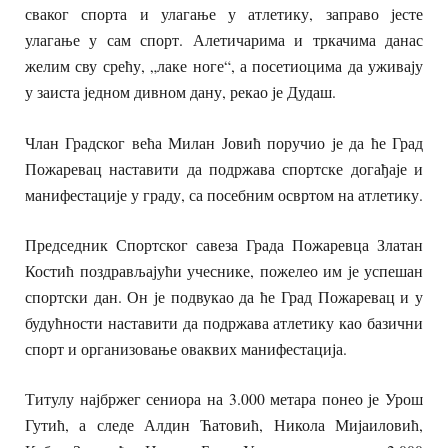
сваког спорта и улагање у атлетику, заправо јесте
улагање у сам спорт. Алетичарима и тркачима данас
желим сву срећу, „лаке ноге“, а посетиоцима да уживају
у заиста једном дивном дану, рекао је Дудаш.
Члан Градског већа Милан Јовић поручио је да ће Град
Пожаревац наставити да подржава спортске догађаје и
манифестације у граду, са посебним освртом на атлетику.
Председник Спортског савеза Града Пожаревца Златан
Костић поздрављајући учеснике, пожелео им је успешан
спортски дан. Он је подвукао да ће Град Пожаревац и у
будућности наставити да подржава атлетику као базични
спорт и организовање оваквих манифестација.
Титулу најбржег сениора на 3.000 метара понео је Урош
Гутић, а следе Алдин Ћатовић, Никола Мијаиловић,