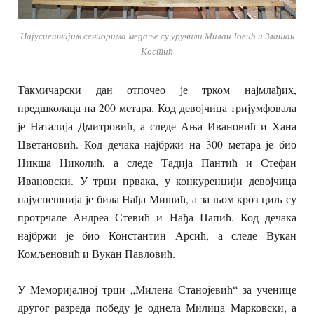
Најуспешнијим сениорима медаље су уручили Милан Јовић и Златан
Костић
Такмичарски дан отпочео је трком најмлађих,
предшколаца на 200 метара. Код девојчица тријумфовала
је Наталија Дмитровић, а следе Ања Ивановић и Хана
Цветановић. Код дечака најбржи на 300 метара је био
Никша Николић, а следе Тадија Пантић и Стефан
Ивановски. У трци првака, у конкуренцији девојчица
најуспешнија је била Нађа Мишић, а за њом кроз циљ су
протрчале Андреа Стевић и Нађа Папић. Код дечака
најбржи је био Константин Арсић, а следе Вукан
Комљеновић и Вукан Павловић.
У Меморијалној трци „Милена Станојевић“ за ученице
другог разреда победу је однела Милица Марковски, а