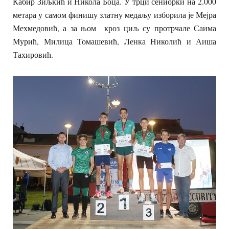
Кабир Зиљкић и Никола Боца. У трци сениорки на 2.000
метара у самом финишу златну медаљу изборила је Мејра
Мехмедовић, а за њом кроз циљ су протрчале Саима
Мурић, Милица Томашевић, Ленка Николић и Аиша
Тахировић.