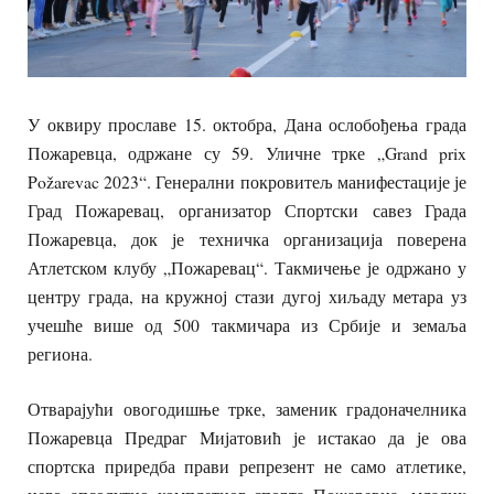
У оквиру прославе 15. октобра, Дана ослобођења града
Пожаревца, одржане су 59. Уличне трке „Grand prix
Požarevac 2023“. Генерални покровитељ манифестације је
Град Пожаревац, организатор Спортски савез Града
Пожаревца, док је техничка организација поверена
Атлетском клубу „Пожаревац“. Такмичење је одржано у
центру града, на кружној стази дугој хиљаду метара уз
учешће више од 500 такмичара из Србије и земаља
региона.
Отварајући овогодишње трке, заменик градоначелника
Пожаревца Предраг Мијатовић је истакао да је ова
спортска приредба прави репрезент не само атлетике,