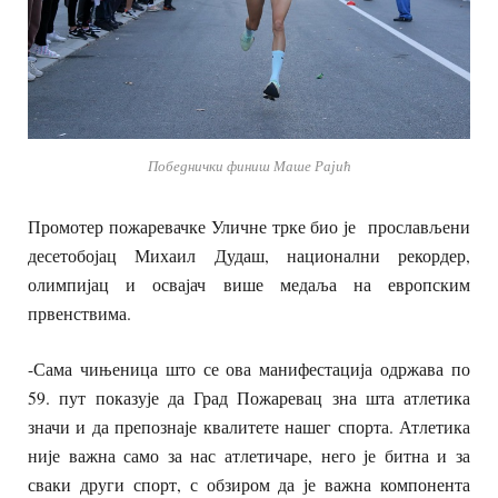
Победнички финиш Маше Рајић
Промотер пожаревачке Уличне трке био је прослављени
десетобојац Михаил Дудаш, национални рекордер,
олимпијац и освајач више медаља на европским
првенствима.
-Сама чињеница што се ова манифестација одржава по
59. пут показује да Град Пожаревац зна шта атлетика
значи и да препознаје квалитете нашег спорта. Атлетика
није важна само за нас атлетичаре, него је битна и за
сваки други спорт, с обзиром да је важна компонента