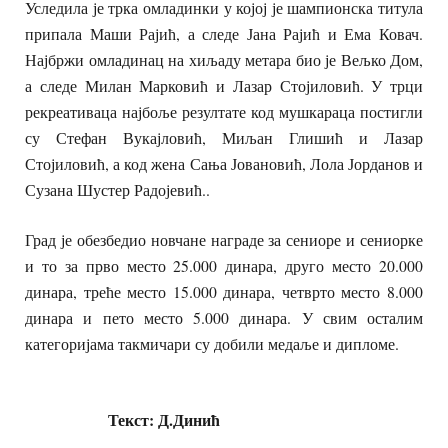
Уследила је трка омладинки у којој је шампионска титула
припала Маши Рајић, а следе Јана Рајић и Ема Ковач.
Најбржи омладинац на хиљаду метара био је Вељко Дом,
а следе Милан Марковић и Лазар Стојиловић. У трци
рекреативаца најбоље резултате код мушкараца постигли
су Стефан Вукајловић, Миљан Глишић и Лазар
Стојиловић, а код жена Сања Јовановић, Лола Јорданов и
Сузана Шустер Радојевић..
Град је обезбедио новчане награде за сениоре и сениорке
и то за прво место 25.000 динара, друго место 20.000
динара, треће место 15.000 динара, четврто место 8.000
динара и пето место 5.000 динара. У свим осталим
категоријама такмичари су добили медаље и дипломе.
Текст: Д.Динић