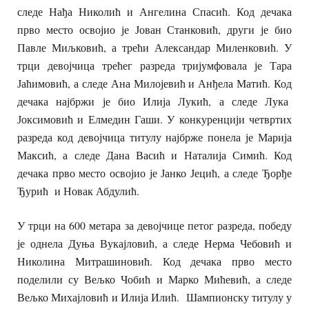
следе Нађа Николић и Ангелина Спасић. Код дечака
прво место освојио је Јован Станковић, други је био
Павле Миљковић, а трећи Александар Миленковић. У
трци девојчица трећег разреда тријумфовала је Тара
Јаћимовић, а следе Ана Милојевић и Анђела Матић. Код
дечака најбржи је био Илија Лукић, а следе Лука
Јоксимовић и Елмедин Гаши. У конкуренцији четвртих
разреда код девојчица титулу најбрже понела је Марија
Максић, а следе Дана Васић и Наталија Симић. Код
дечака прво место освојио је Јанко Јецић, а следе Ђорђе
Ђурић и Новак Абдулић.
У трци на 600 метара за девојчице петог разреда, победу
је однела Дуња Вукајловић, а следе Нерма Чебовић и
Николина Митрашиновић. Код дечака прво место
поделили су Вељко Чобић и Марко Мићевић, а следе
Вељко Михајловић и Илија Илић. Шампионску титулу у