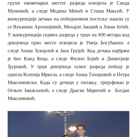
групи такмичарки шестог разреда освојила је Саида
Мушовић, а следе Медина Мекић и Сташа Максић. У
конкуренцији дечака на победничком постољу нашли су
се Вукашин Арсенијевић, Михајло Јакшић и Јован Јотић.
У конкуренцији седмих разреда у трци на 800 метара код
девојчица прво место освојила је Умеја Богућанин, а
следе Аиша Зукорлић и Јана Грујић. Код дечака најбржи
је био Каид Коца, а следе Филип Бојић и Димитрије
Ђуровић. У трци девојчица осмог разреда победу је
однела Ксенија Мркела, а следе Аиша Тахировић и Петра
Максимовски. Када су дечаци у питању, тријуфовао је
Огњен Јаковљевић, а следе Драган Маричић и Богдан
Максимовић.