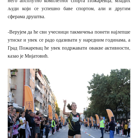
него апсолутно комплетног спорта Пожаревца, младих
људи који се успешно баве спортом, али и другим
сферама друштва.
-Верујем да ће сви учесници такмичења понети најлепше
утиске и увек се радо одазивати у наредним годинама, а
Град Пожаревац ће увек подржавати овакве активности,
казао је Мијатовић.