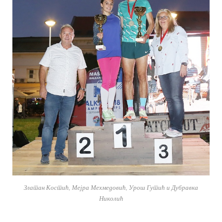
Златан Костић, Мејра Мехмедовић, Урош Гутић и Дубравка
Николић