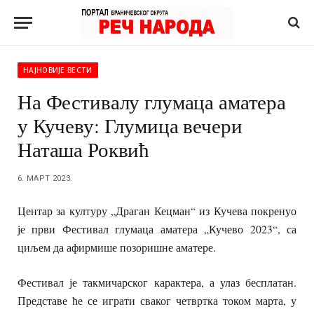
НАЈНОВИЈЕ ВЕСТИ
На Фестивалу глумаца аматера
у Кучеву: Глумица вечери
Наташа Роквић
6. МАРТ 2023.
Центар за културу „Драган Кецман“ из Кучева покренуо
је први Фестивал глумаца аматера „Кучево 2023“, са
циљем да афирмише позоришне аматере.
Фестивал је такмичарског карактера, а улаз бесплатан.
Представе ће се играти сваког четвртка током марта, у