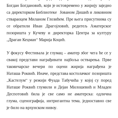
Богдан Богдановић, који је истовремено у жирију заједно
са директорком Библиотеке Јованом Дишић и ликовним
ствараоцем Миланом Глозићем. Пре њега присутнима су
се обратили Иван Драгојловић, редитељ Аматерског
позоришта у Кучеву и директорка Центра за културу
„Драган Кецман“ Марија Коцић.
У фокусу Фестивала је глумац – аматер због чега ће се у
свакој представи награђивати најбоља остварења. Прве
такмичарске вечери по оцени жирија награђена је
Наташа Роквић. Иначе, представа костолачког позоришта
„Кастелум“ у режији Фуада Табучића у којој су поред
Наташе Роквић глумили и Дејан Милошевић и Младен
Деспотовић била је све само не аматерска: одлична
глума, сценографија, интригантна тема, једноставно све
је било на врхунском нивоу.