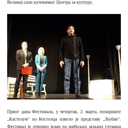
Великој сали кучевачког Центра за културу.
Првог дана Фестивала, у четвртак, 2. марта, позориште
„Кастелум“ из Костолца извело је представу „Љубав“.
Фестивал је отворио један од најбољих младих глумаца