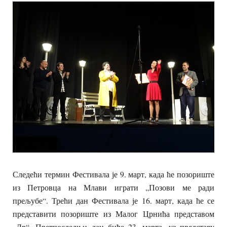
Следећи термин Фестивала је 9. март, када ће позориште
из Петровца на Млави играти „Позови ме ради
прељубе“. Трећи дан Фестивала је 16. март, када ће се
представити позориште из Малог Црнића представом
„Др“. Претпоследњи дан биће 23. марта, уз представу