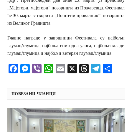
„Мајстори, мајстори“ позоришта из Пожаревца. Фестивал
ће 30. марта затворити „Поштени провалник“, позоришта
из Великог Градишта.
Главне награде у завршници Фестивала су најбољи
глумац/глумица, најбоља епизодна улога, најбољи млади
глумац/глумица и најбољи ветеран глумац/глумица.
Facebook
Messenger
Viber
WhatsApp
Email
X
Threads
Telegra
Shar
ПОВЕЗАНИ ЧЛАНЦИ