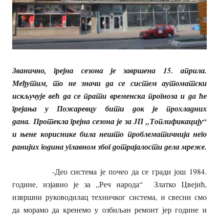
Званично, грејна сезона је завршена 15. априла.
Међутим, то не значи да се систем аутоматски
искључује већ да се прати временска прогноза и да ће
грејања у Пожаревцу бити док је прохладних
дана. Протекла грејна сезона је за ЈП „Топлификацију“
и њене кориснике била нешто проблематичнија него
ранијих година углавном због дотрајалости дела мреже.
-Део система је почео да се гради још 1984.
године, изјавио је за „Реч народа“ Златко Цвејић,
извршни руководилац техничког система, и свесни смо
да морамо да кренемо у озбиљан ремонт јер године и