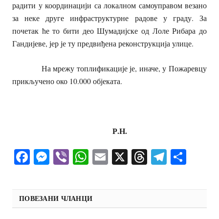
радити у координацији са локалном самоуправом везано
за неке друге инфраструктурне радове у граду. За
почетак ће то бити део Шумадијске од Лоле Рибара до
Гандијеве, јер је ту предвиђена реконструкција улице.
На мрежу топлификације је, иначе, у Пожаревцу
прикључено око 10.000 објеката.
Р.Н.
Facebook
Messenger
Viber
WhatsApp
Email
X
Threads
Telegra
Shar
ПОВЕЗАНИ ЧЛАНЦИ