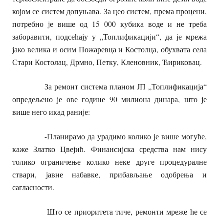
којом се систем допуњава. За цео систем, према процени,
потребно је више од 15 000 кубика воде и не треба
заборавити, подсећају у „Топлификацији“, да је мрежа
јако велика и осим Пожаревца и Костолца, обухвата села
Стари Костолац, Дрмно, Петку, Кленовник, Ћириковац.
За ремонт система планом ЈП „Топлификација“
опредељено је ове године 90 милиона динара, што је
више него икад раније:
-Планирамо да урадимо колико је више могуће,
каже Златко Цвејић. Финансијска средства нам нису
толико ограничење колико неке друге процедуралне
ствари, јавне набавке, прибављање одобрења и
сагласности.
Што се приоритета тиче, ремонти мреже ће се