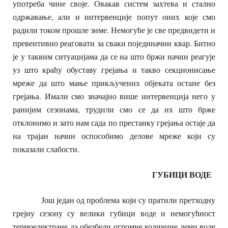
употреба чине своје. Овакав систем захтева и стално
одржавање, али и интервенције попут оних које смо
радили током прошле зиме. Немогуће је све предвидети и
превентивно реаговати за сваки појединачни квар. Битно
је у таквим ситуацијама да се на што бржи начин реагује
уз што краћу обуставу грејања и такво секционисање
мреже да што мање прикључених објеката остане без
грејања. Имали смо значајно више интервенција него у
ранијим сезонама, трудили смо се да их што брже
отклонимо и зато нам сада по престанку грејања остаје да
на трајан начин оспособимо делове мреже који су
показали слабости.
ГУБИЦИ ВОДЕ
Још један од проблема који су пратили претходну
грејну сезону су велики губици воде и немогућност
термоелектране да обезбеди огромне количине деми воде