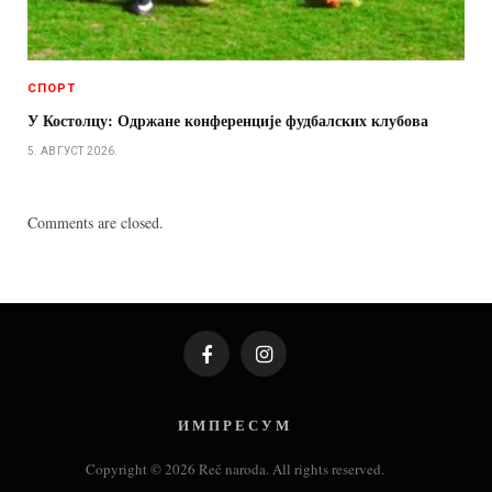
СПОРТ
У Костолцу: Одржане конференције фудбалских клубова
5. АВГУСТ 2026.
Comments are closed.
Facebook
Instagram
И М П Р Е С У М
Copyright © 2026 Reč naroda. All rights reserved.