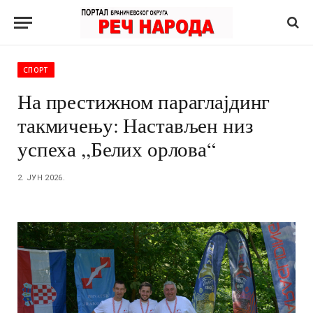
СПОРТ
На престижном параглајдинг
такмичењу: Настављен низ
успеха ,,Белих орлова“
2. ЈУН 2026.