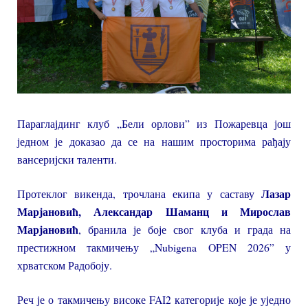
Параглајдинг клуб „Бели орлови” из Пожаревца још
једном је доказао да се на нашим просторима рађају
вансеријски таленти.
Лазар
Протеклог викенда, трочлана екипа у саставу
Марјановић, Александар Шаманц и Мирослав
Марјановић
, бранила је боје свог клуба и града на
престижном такмичењу „Nubigena OPEN 2026” у
хрватском Радобоју.
Реч је о такмичењу високе FAI2 категорије које је уједно