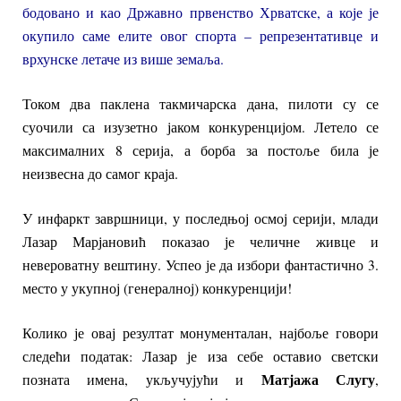
бодовано и као Државно првенство Хрватске, а које је
окупило саме елите овог спорта – репрезентативце и
врхунске летаче из више земаља.
Током два паклена такмичарска дана, пилоти су се
суочили са изузетно јаком конкуренцијом. Летело се
максималних 8 серија, а борба за постоље била је
неизвесна до самог краја.
У инфаркт завршници, у последњој осмој серији, млади
Лазар Марјановић показао је челичне живце и
невероватну вештину. Успео је да избори фантастично 3.
место у укупној (генералној) конкуренцији!
Колико је овај резултат монументалан, најбоље говори
следећи податак: Лазар је иза себе оставио светски
Матјажа Слугу
позната имена, укључујући и
,