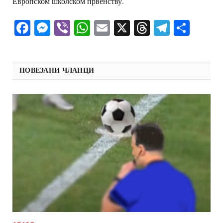
Европском школском првенству.
Facebook
Messenger
Viber
WhatsApp
Email
X
Threads
Telegra
Shar
ПОВЕЗАНИ ЧЛАНЦИ