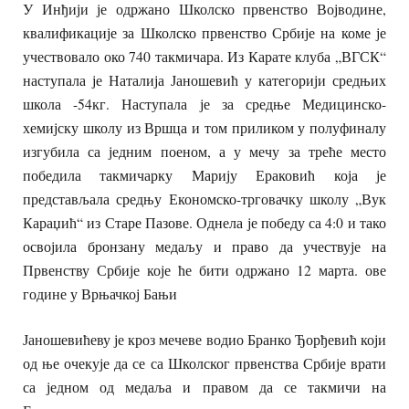
У Инђији је одржано Школско првенство Војводине,
квалификације за Школско првенство Србије на коме је
учествовало око 740 такмичара. Из Карате клуба „ВГСК“
наступала је Наталија Јаношевић у категорији средњих
школа -54кг. Наступала је за средње Медицинско-
хемијску школу из Вршца и том приликом у полуфиналу
изгубила са једним поеном, а у мечу за треће место
победила такмичарку Марију Ераковић која је
представљала средњу Економско-трговачку школу „Вук
Караџић“ из Старе Пазове. Однела је победу са 4:0 и тако
освојила бронзану медаљу и право да учествује на
Првенству Србије које ће бити одржано 12 марта. ове
године у Врњачкој Бањи
Јаношевићеву је кроз мечеве водио Бранко Ђорђевић који
од ње очекује да се са Школског првенства Србије врати
са једном од медаља и правом да се такмичи на