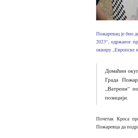
Пожаревац је био 
2023“, одржаног пр
оквиру „Европске н
Домаћин окуп
Града Пожар
„Ватрени“ по
позицији.
Почетак Кроса пр
Пожаревца да подрж