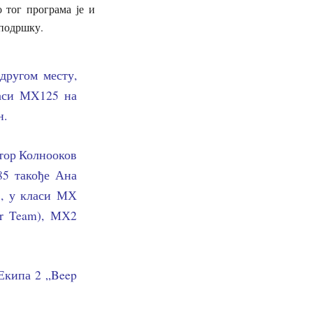
 тог програма је и
 подршку.
другом месту,
ласи МX125 на
н.
ктор Колнооков
85 такође Ана
, у класи МХ
er Team), МХ2
 Екипа 2 „Beep