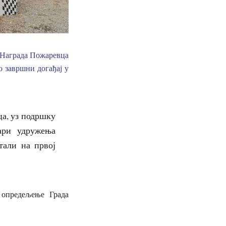
„Награда Пожаревца
о завршни догађај у
а, уз подршку
ари удружења
тали на првој
 опредељење Града