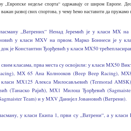
ру „Европске недеље спорта“ одржавају се широм Европе. Део
 важан развој свих спортова, у чему ћемо наставити да пружамо
ласману „Ватрених“ Ненад Јеремић је у класи МX на 
ановић у класи МXV на првом. Марко Боннеси је у к
, док је Константин Ђорђевић у класи МX50 трећепласира
 свим класама, прва места су освојили: у класи МХ50 Ви
acing), МХ 65 Ана Колнооков (Beep Beep Racing), МХ
у класи МХ125 Алекса Милосављевић (Termorad AMSK)
вић (Танаско Рајић), МХ1 Милош Ђорђевић (Sagmaist
Sagmaister Team) и у МХV Данијел Јовановић (Ватрени).
асману, у класи Екипа 1, први су „Ватрени“, а у класи