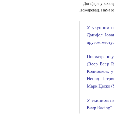
– Догађаји у окви
Пожаревац. Нама је
У укупном п
Данијел Јов
другом месту
Посматрано у
(Beep Beep R
Колнооков, 
Ненад Петро
Марк Цеско (
У екипном пл
Beep Racing“.