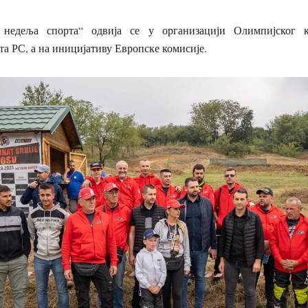
 недеља спорта“ одвија се у организацији Олимпијског 
а РС, а на иницијативу Европске комисије.