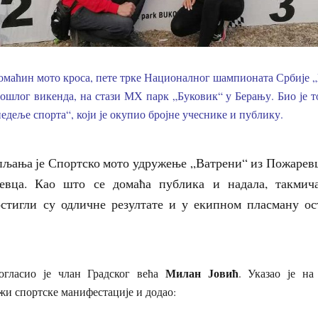
домаћин мото кроса, пете трке Националног шампионата Србије 
ошлог викенда, на стази МХ парк „Буковик“ у Берању. Био је т
едеље спорта“, који је окупио бројне учеснике и публику.
љања је Спортско мото удружење „Ватрени“ из Пожаревц
евца. Као што се домаћа публика и надала, такмич
стигли су одличне резултате и у екипном пласману ос
Милан Јовић
огласио је члан Градског већа
. Указао је на
и спортске манифестације и додао: