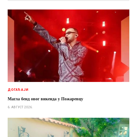
ДОГАЂАЈИ
Магла бенд овог викенда у Пожаревцу
6. АВГУСТ 2026.