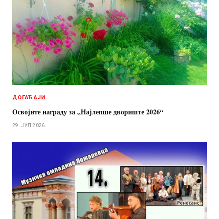
ДОГАЂАЈИ
Освојите награду за „Најлепше двориште 2026“
29. ЈУЛ 2026.