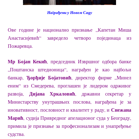
Награђени у Новом Саду
Ове године је национално признање „Капетан Миша
Анастасијевић“ завредело четворо појединаца из
Пожаревца.
Мр Бојан Кекић
, председник Извршног одбора банке
„Поштанска штедионица“, награђен је као најбољи
Ђорђије Бојатовић
банкар,
, директор фирме „Минел
еним“ из Смедерева, проглашен је лидером одрживог
Дијана Хркаловић
развоја,
, државни секретар у
Министарству унутрашњих послова, награђена је за
Снежана
иновативност, пословност и квалитет у раду, и
Марић
, судија Привредног апелационог суда у Београду,
примила је признање за професионализам и унапређење
судства.