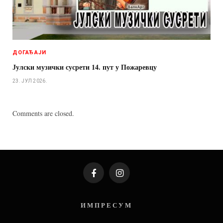
ДОГАЂАЈИ
Јулски музички сусрети 14. пут у Пожаревцу
23. ЈУЛ 2026.
Comments are closed.
Facebook
Instagram
И М П Р Е С У М