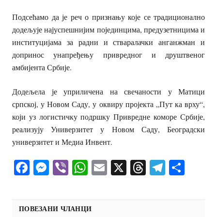
Подсећамо да је реч о признању које се традиционално
додељује најуспешнијим појединцима, предузетницима и
институцијама за радни и стваралачки анганжман и
допринос унапређењу привредног и друштвеног
амбијента Србије.
Додељела је уприличена на свечаности у Матици
српској, у Новом Саду, у оквиру пројекта „Пут ка врху“,
који уз логистичку подршку Привредне коморе Србије,
реализују Универзитет у Новом Саду, Београдски
универзитет и Медиа Инвент.
Facebook
Messenger
Viber
WhatsApp
Email
X
Threads
Telegra
Shar
ПОВЕЗАНИ ЧЛАНЦИ