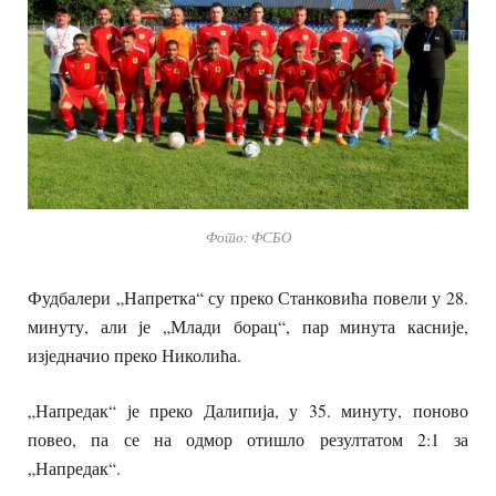
Фото: ФСБО
Фудбалери „Напретка“ су преко Станковића повели у 28.
минуту, али је „Млади борац“, пар минута касније,
изједначио преко Николића.
„Напредак“ је преко Далипија, у 35. минуту, поново
повео, па се на одмор отишло резултатом 2:1 за
„Напредак“.