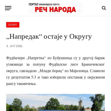
СПОРТ
„Напредак“ остаје у Округу
3. ЈУЛ 2026.
Фудбалери „Напретка“ из Бубушинца су у другој бараж
утакмици за попуну Фудбалске лиге Браничевског
округа, савладали „Млади борац“ из Мајиловца. Славили
су резултатом 5:3 и тако изборили опстанак у окружном
рангу такмичења.