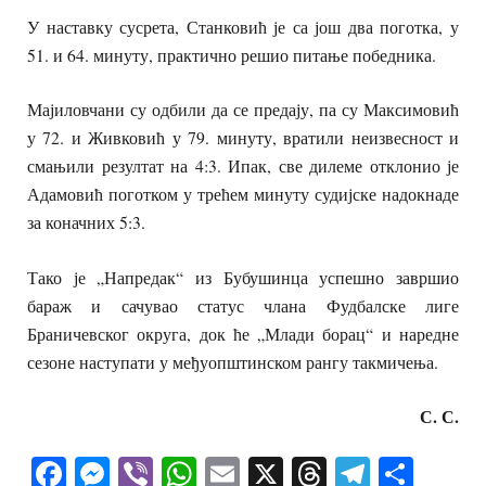
У наставку сусрета, Станковић је са још два поготка, у
51. и 64. минуту, практично решио питање победника.
Мајиловчани су одбили да се предају, па су Максимовић
у 72. и Живковић у 79. минуту, вратили неизвесност и
смањили резултат на 4:3. Ипак, све дилеме отклонио је
Адамовић поготком у трећем минуту судијске надокнаде
за коначних 5:3.
Тако је „Напредак“ из Бубушинца успешно завршио
бараж и сачувао статус члана Фудбалске лиге
Браничевског округа, док ће „Млади борац“ и наредне
сезоне наступати у међуопштинском рангу такмичења.
С. С.
Facebook
Messenger
Viber
WhatsApp
Email
X
Threads
Telegra
Shar