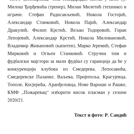
Милош Ђорђевића (тренер), Милан Милетић (технико) и
играчи: Стефан Радисављевић, Никола Гостојић,
Александар Станковић, Никола Пајић, Александар
Дракулић, Филип Крстић, Вељко Тодоровић, Горан
Лепојевић, Александар Крстић, Никола Миловановић,
Владимир Живановић (капитен), Марко Јеремић, Стефан
Мирковић и Огњен Станковић. Стручни тим и
фудбалски мајстори за мали фудбал су гаранција да ће у
конкуренцији клубова из Смедерева, Лепосавића,
Смедеревске Паланке, Ваљева, Пријепоља, Крагујевца,
Тополе, Косјерића, Аранђеловца, Нове Вароши и Рашке,
КМФ „Пожаревац“ изборити висок пласман у сезони
2020/21.
Текст и фото: Р. Сандић