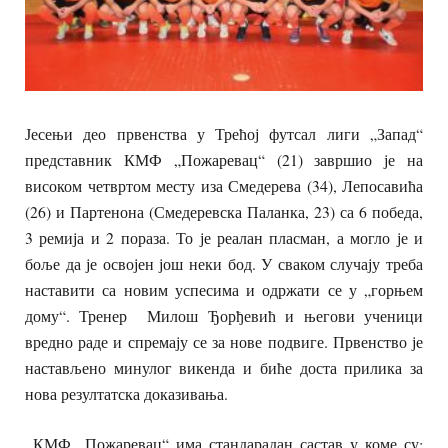
Јесењи део првенства у Трећој футсал лиги „Запад“
представник КМФ „Пожаревац“ (21) завршио је на
високом четвртом месту иза Смедерева (34), Лепосавића
(26) и Партенона (Смедеревска Паланка, 23) са 6 победа,
3 ремија и 2 пораза. То је реалан пласман, а могло је и
боље да је освојен још неки бод. У сваком случају треба
наставити са новим успесима и одржати се у „горњем
дому“. Тренер Милош Ђорђевић и његови ученици
вредно раде и спремају се за нове подвиге. Првенство је
настављено минулог викенда и биће доста прилика за
нова резултатска доказивања.
КМФ „Пожаревац“ има стандарадан састав у коме су: