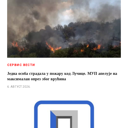
СЕРВИС ВЕСТИ
Једна особа страдала у пожару код Лучице. МУП апелује на
максималан опрез због врућина
6. АВГУСТ 2026.