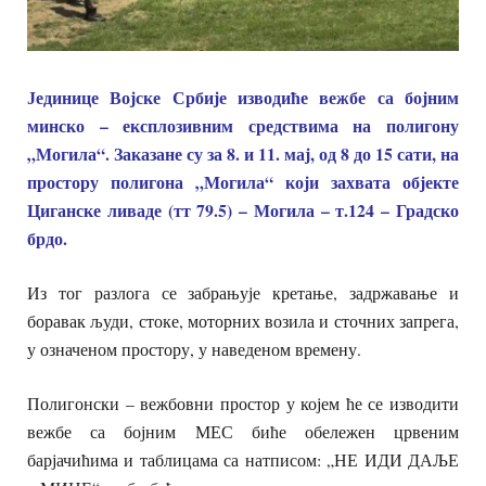
Јединице Војске Србије изводиће вежбе са бојним
минско – експлозивним средствима на полигону
„Могила“. Заказане су за 8. и 11. мај, од 8 до 15 сати, на
простору полигона „Могила“ који захвата објекте
Циганске ливаде (тт 79.5) – Могила – т.124 – Градско
брдо.
Из тог разлога се забрањује кретање, задржавање и
боравак људи, стоке, моторних возила и сточних запрега,
у означеном простору, у наведеном времену.
Полигонски – вежбовни простор у којем ће се изводити
вежбе са бојним МЕС биће обележен црвеним
барјачићима и таблицама са натписом: „НЕ ИДИ ДАЉЕ