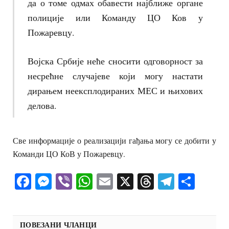
да о томе одмах обавести најближе органе
полиције или Команду ЦО Ков у
Пожаревцу.
Војска Србије неће сносити одговорност за
несрећне случајеве који могу настати
дирањем неексплодираних МЕС и њихових
делова.
Све информације о реализацији гађања могу се добити у
Команди ЦО КоВ у Пожаревцу.
Facebook
Messenger
Viber
WhatsApp
Email
X
Threads
Telegra
Shar
ПОВЕЗАНИ ЧЛАНЦИ