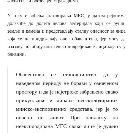
– МИНЕ“ и обезбеђен стражарима.
У току извођења активирања МЕС, у датим рејонима
долазиће до долета делова материјала који се руши,
земље и камена и представљају сталну опасност за лица
која се не придржавају овог обавештења, јер могу да
изазову погибију или тешко повређивање лица која су у
близини.
Обавештава се становништво да у
наведеном периоду не борави у означеном
простору и да је најстроже забрањено свако
прикупљање и дирање неескплодираних
минско-експлозивних средстава, јер је то
опасно по живот. При наиласку на
неексплодирана МЕС свако лице је дужно