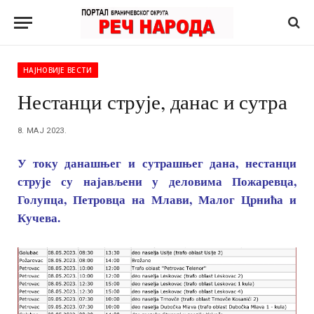
НАЈНОВИЈЕ ВЕСТИ
Нестанци струје, данас и сутра
8. МАЈ 2023.
У току данашњег и сутрашњег дана, нестанци
струје су најављени у деловима Пожаревца,
Голупца, Петровца на Млави, Малог Црнића и
Кучева.