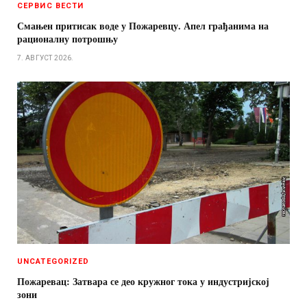
СЕРВИС ВЕСТИ
Смањен притисак воде у Пожаревцу. Апел грађанима на
рационалну потрошњу
7. АВГУСТ 2026.
UNCATEGORIZED
Пожаревац: Затвара се део кружног тока у индустријској
зони