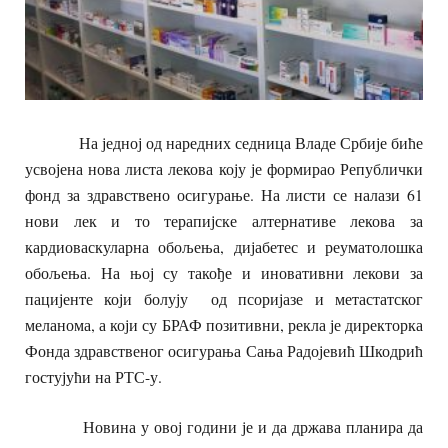
На једној од наредних седница Владе Србије биће
усвојена нова листа лекова коју је формирао Републички
фонд за здравствено осигурање. На листи се налази 61
нови лек и то терапијске алтернативе лекова за
кардиоваскуларна обољења, дијабетес и реуматолошка
обољења. На њој су такође и иновативни лекови за
пацијенте који болују од псоријазе и метастатског
меланома, а који су БРАФ позитивни, рекла је директорка
Фонда здравственог осигурања Сања Радојевић Шкодрић
гостујући на РТС-у.
Новина у овој години је и да држава планира да