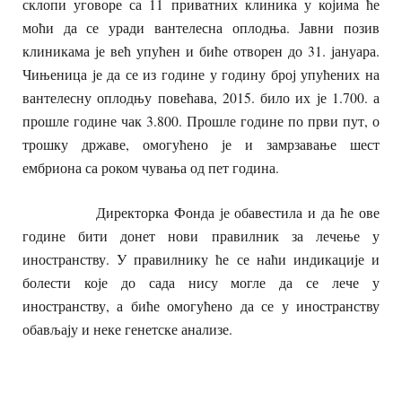
склопи уговоре са 11 приватних клиника у којима ће
моћи да се уради вантелесна оплодња. Јавни позив
клиникама је већ упућен и биће отворен до 31. јануара.
Чињеница је да се из године у годину број упућених на
вантелесну оплодњу повећава, 2015. било их је 1.700. а
прошле године чак 3.800. Прошле године по први пут, о
трошку државе, омогућено је и замрзавање шест
ембриона са роком чувања од пет година.
Директорка Фонда је обавестила и да ће ове
године бити донет нови правилник за лечење у
иностранству. У правилнику ће се наћи индикације и
болести које до сада нису могле да се лече у
иностранству, а биће омогућено да се у иностранству
обављају и неке генетске анализе.