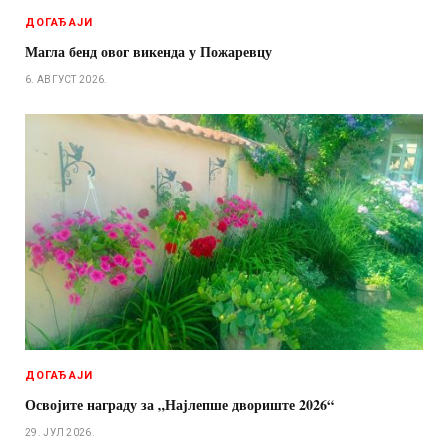
ДОГАЂАЈИ
Магла бенд овог викенда у Пожаревцу
6. АВГУСТ 2026.
ДОГАЂАЈИ
Освојите награду за „Најлепше двориште 2026“
29. ЈУЛ 2026.