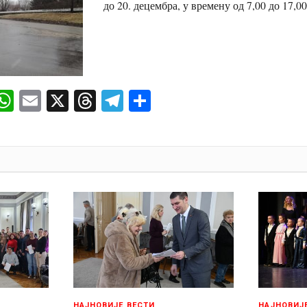
до 20. децембра, у времену од 7,00 до 17,00
ok
senger
iber
WhatsApp
Email
X
Threads
Telegram
Share
И
НАЈНОВИЈЕ ВЕСТИ
НАЈНОВИЈ