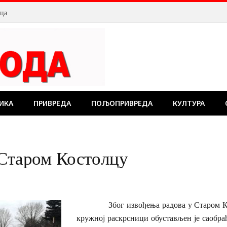
лца
ИКА
ПРИВРЕДА
ПОЉОПРИВРЕДА
КУЛТУРА
 Старом Костолцу
Због извођења радова у Старом Кост
кружној раскрсници обустављен је саобраћ