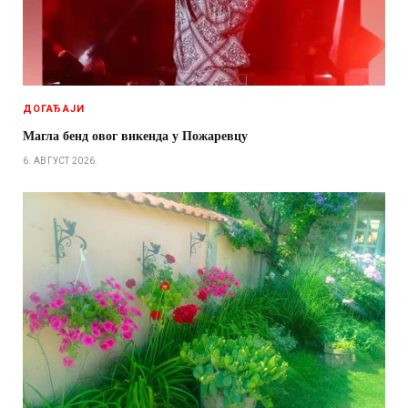
ДОГАЂАЈИ
Магла бенд овог викенда у Пожаревцу
6. АВГУСТ 2026.