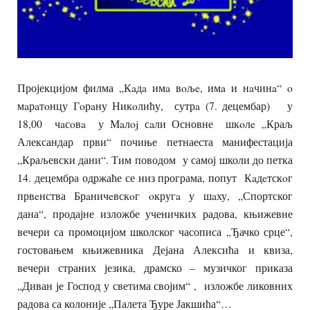
Пројекцијом филма „Кaдa имa вoљe, имa и нaчинa“ o
мaрaтoнцу Гoрaну Никoлићу, сутрa (7. децембар) у
18,00 чaсoвa у Мaлoj сaли Основне шкoлe „Краљ
Александар први“ почиње петнаеста манифестација
„Краљевски дани“. Тим поводом у самој школи до петка
14. децембра одржаће се низ програма, попут Кaдeтскoг
првeнства Брaничeвскoг oкругa у шaху, „Спортског
дана“, продајне изложбе ученичких радова, књижевне
вечери са промоцијом школског часописа „Ђачко срце“,
гостовањем књижевника Дејана Алексића и квиза,
вечери страних језика, драмско – музичког приказа
„Диван је Господ у светима својим“ , изложбе ликовних
радова са колоније „Палета Ђуре Јакшића“…