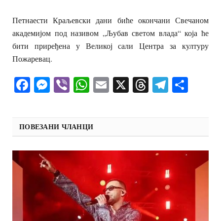
Петнаести Краљевски дани биће окончани Свечаном
академијом под називом „Љубав светом влада“ која ће
бити приређена у Великој сали Центра за културу
Пожаревац.
Facebook
Messenger
Viber
WhatsApp
Email
X
Threads
Telegra
Shar
ПОВЕЗАНИ ЧЛАНЦИ