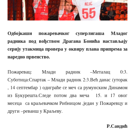
Одбојкаши пожаревачког суперлигаша Младог
радника под вођством Драгана Бонића настављају
серију утакмица провера у оквиру плана припрема за
наредно првенство.
Пожаревац: Млади радник –Металац 0:3.
Суботица:Спартак – Млади радник 2:3.Већ данас (уторак
, 14 септембар ) одиграће се меч са румунским Динамом
из Букурешта.Следе потом два меча 15. и 17 овог
месеца са краљевачком Рибницом ,један у Пожаревцу и
други –реванш у Краљеву.
Р.Сандић