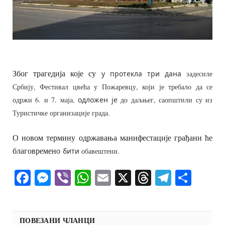
Због трагедија које су
у протекла три дана
задесиле
Србију, Фестивал цвећа у Пожаревцу, који је требало да се
одржи 6. и 7. маја,
одложен je
до даљњег, саопштили су из
Туристичке организације града.
О новом термину одржавања манифестације грађани ће
благовремено
бити
обавештени.
Facebook
Messenger
Viber
WhatsApp
Email
X
Threads
Telegra
Shar
ПОВЕЗАНИ ЧЛАНЦИ