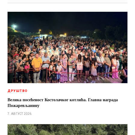
ДРУШТВО
Велика посећеност Костолачког котлића. Главна награда
Пожаревљанину
7. АВГУСТ 2026.