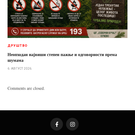
ДРУШТВО
Неопходан највиши степен пажње и одговорности према
шумама
6. АВГУСТ 2026.
Comments are closed.
Facebook
Instagram