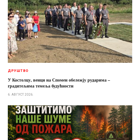
ДРУШТВО
У Костолцу, венци на Спомен обележју рударима –
градитељима темеља будућности
6. АВГУСТ 2026.