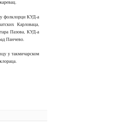
жаревац.
у фолклорци КУД-а
атских Карловаца,
ара Пазова, КУД-а
рад Панчево.
цу у такмичарском
клораца.