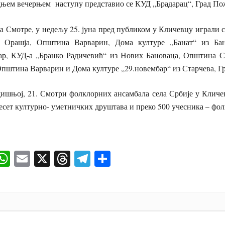
дњем вечерњем наступу представио се КУД „Брадарац“, Град По
ре, у недељу 25. јуна пред публиком у Кличевцу играли с
 Орашја, Општина Варварин, Дома културе „Банат“ из Бан
, КУД-а „Бранко Радичевић“ из Нових Бановаца, Општина Ст
Општина Варварин и Дома културе „29.новембар“ из Старчева, Г
21. Смотри фолклорних ансамбала села Србије у Кличев
десет културно- уметничких друштава и преко 500 учесника – фол
ok
senger
iber
WhatsApp
Email
X
Threads
Telegram
Share
И