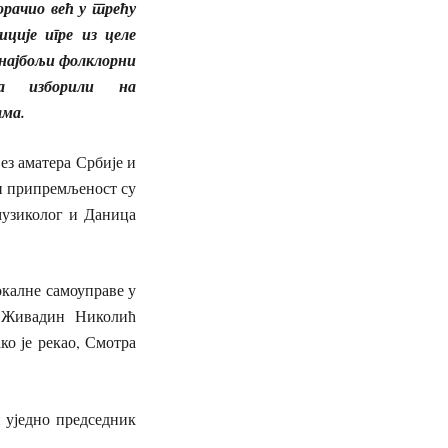
корачио већ у трећу
иције игре из целе
 најбољи фолклорни
а изборили на
ама.
 аматера Србије и
 и припремљеност су
музиколог и Даница
алне самоуправе у
е Живадин Николић
ко је рекао, Смотра
једно председник