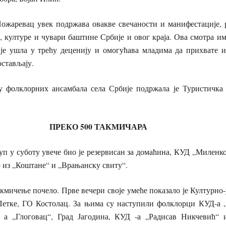
 увек подржава овакве свечаности и манифестације, река
е, културе и чувари баштине Србије и овог краја. Ова смотра и
ећ је ушла у трећу деценију и омогућава младима да прихвате 
остављају.
их ансамбала села Србије подржала је Туристичка ор
ПРЕКО 500 ТАКМИЧАРА
оту увече био је резервисан за домаћина, КУД „Миленко Ст
о из „Коштане“ и „Врањанску свиту“.
ње почело. Прве вечери своје умеће показало је Културно-
Петке, ГО Костолац. За њима су наступили фолклорци КУД-а 
 а „Глоговац“, Град Јагодина, КУД -а „Радисав Никчевић“ 