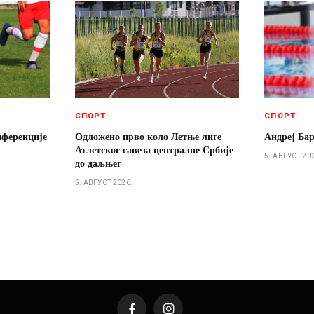
СПОРТ
СПОРТ
нференције
Одложено прво коло Летње лиге
Андреј Ба
Атлетског савеза централне Србије
5. АВГУСТ 20
до даљњег
5. АВГУСТ 2026.
Facebook
Instagram