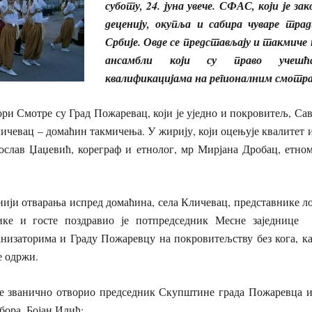
суботу, 24. јуна увече. СФАС, који је за
деценију, окупља и сабира чуваре трад
Србије. Овде се представљају и такмиче
ансамбли који су право учешћ
квалификацијама на регионалним смотр
ре су Град Пожаревац, који је уједно и покровитељ, Савез
ичевац – домаћин такмичења. У жирију, који оцењује квалитет
гослав Џаџевић, кореграф и етнолог, мр Мирјана Дробац, етно
варања испред домаћина, села Кличевац, представнике лок
ике и госте поздравио је потпредседник Месне заједниц
низаторима и Граду Пожаревцу на покровитељству без кога, ка
е одржи.
чно отворио председник Скупштине града Пожаревца и у
ора, Бојан Илић: