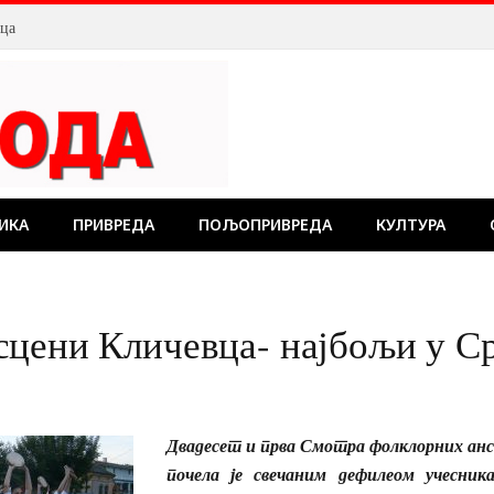
лца
ИКА
ПРИВРЕДА
ПОЉОПРИВРЕДА
КУЛТУРА
сцени Кличевца- најбољи у С
Двадесет и прва Смотра фолклорних анс
почела је свечаним дефилеом учесник