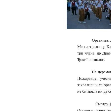
Организатори Смот
Месна заједница Кл
три члана: др Дра
Ђокић, етнолог.
На церемонији от
Пожаревцу, учесн
захваливши се орга
не би могла ни да с
Смотру је звани
Организационог одб