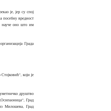
о је, јер су спој
ма посебну вредност
и науче оно што им
ганизација Града
ојковић“, који је
уметничко друштво
„Осипаоница“, Град
из Милошева, Град