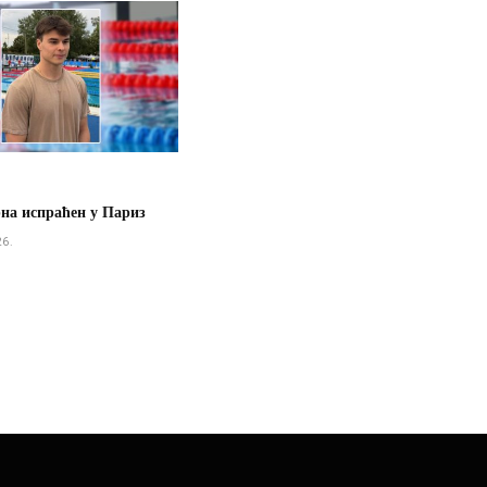
рна испраћен у Париз
26.