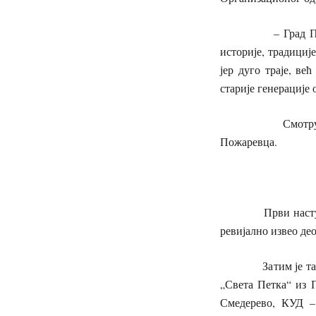
– Град Пожаревац
историје, традициј
јер дуго траје, в
старије генерације 
Смотру фолклорн
Пожаревца.
Први наступ у суб
ревијално извео де
Затим је такмиче
„Света Петка“ из 
Смедерево, КУД –