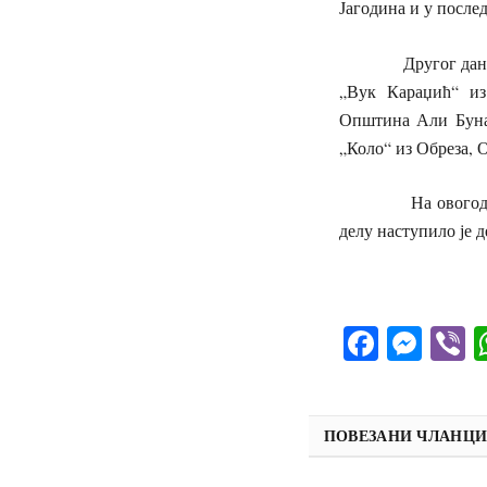
Јагодина и у после
Другог дана Смот
„Вук Караџић“ из
Општина Али Бунар
„Коло“ из Обреза, 
На овогодишњој, 
делу наступило је 
Facebo
Mes
V
ПОВЕЗАНИ ЧЛАНЦ