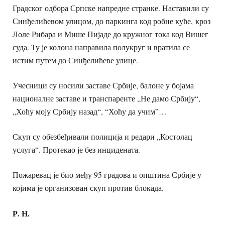
Градског одбора Српске напредне странке. Наставили су
Синђелићевом улицом, до паркинга код робне куће, кроз
Лоле Рибара и Мише Пијаде до кружног тока код Вишег
суда. Ту је колона направила полукруг и вратила се
истим путем до Синђелићеве улице.
Учесници су носили заставе Србије, балоне у бојама
националне заставе и транспаренте „Не дамо Србију“,
„Хоћу моју Србију назад“, “Хоћу да учим”…
Скуп су обезбеђивали полиција и редари „Костолац
услуга“. Протекао је без инцидената.
Пожаревац је био међу 95 градова и општина Србије у
којима је организован скуп против блокада.
Р. Н.