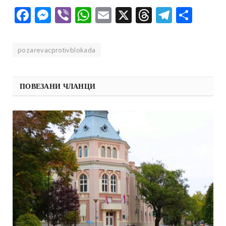
Facebook
Messenger
Viber
WhatsApp
Email
X
Threads
Telegra
Shar
pozarevacprotivblokada
ПОВЕЗАНИ ЧЛАНЦИ