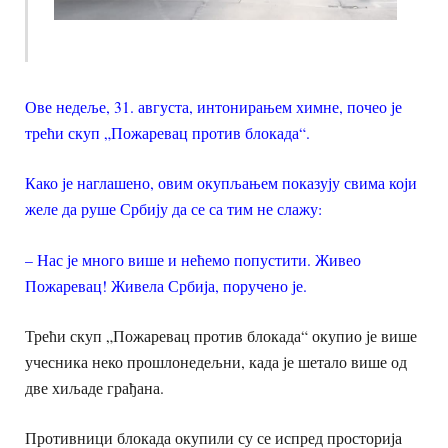
Ове недеље, 31. августа, интонирањем химне, почео је
трећи скуп „Пожаревац против блокада“.
Како је наглашено, овим окупљањем показују свима који
желе да руше Србију да се са тим не слажу:
– Нас је много више и нећемо попустити. Живео
Пожаревац! Живела Србија, поручено је.
Трећи скуп „Пожаревац против блокада“ окупио је више
учесника неко прошлонедељни, када је шетало више од
две хиљаде грађана.
Противници блокада окупили су се испред просторија