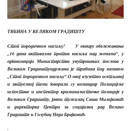
ТИБИНА У ВЕЛИКОМ ГРАДИШТУ
Стоп породичном насиљу!
У оквиру обележавања
„16 дана активизма против насиља над женама“, у
организацији Министарства унутрашњих послова у
Великом Градиштуодржана је трибина под називом
„Стоп породичном насиљу“.О овој изузетно осетљивој
и актуелној теми говорили су командир Полицијске
испоставе и инспектор криминалистичке полиције у
Великом Градишту, јавни тужилац Саша Милојковић
и директорка Центра за социјални рад Велико
Градиште и Голубац Неда Брајковић.