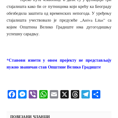
стајалишта како би се путницима који крећу ка Београду
обезбедила заштита од временских непогода. У уређењу
стајалишта учествовало је предузеће „Arriva Litas“ са
којим Општина Велико Градиште има дугогодишњу
успешну сарадњу.
*Ставови изнети у овом пројекту не представљају
нужно званичан став Општине Велико Градиште
Facebook
Messenger
Viber
WhatsApp
Email
X
Threads
Telegra
Shar
ПОВЕЗАНИ ЧЛАНЦИ