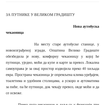
ЗА ПУТНИКЕ У ВЕЛИКОМ ГРАДИШТУ
Нова аутобуска
чекаоница
На месту старе аутобуске станице, у
новоизграђеној згради, Општина Велико Градиште
обезбедила је нову, комфорну чекаоницу у којој ће
путници, уједно, моћи да купе и карте за превоз. Локална
самоуправа је за овај простор издвојила преко 40 хиљада
евра. Пространа чекаоница је опремљена клима-уређајем,
тоалетима и удобним столицама, а ускоро и аутоматима
за пиће, па ће путници, док чекају превоз, овде моћи и да
се освеже.
Преко пута чекаонице и даље су у функцији три