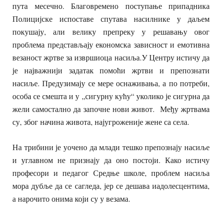
пута месечно. Благовремено поступање припадника
Полицијске испоставе спутава насилнике у даљем
покушају, али велику препреку у решавању овог
проблема представљају економска зависност и емотивна
везаност жртве за извршиоца насиља.У Центру истичу да
је најважнији задатак помоћи жртви и препознати
насиље. Предузимају се мере оснаживања, а по потреби,
особа се смешта и у „сигурну кућу“ уколико је сигурна да
жели самостално да започне нови живот. Међу жртвама
су, због начина живота, најугроженије жене са села.
На трибини је уочено да млади тешко препознају насиље
и углавном не признају да оно постоји. Како истичу
професори и педагог Средње школе, проблем насиља
мора дубље да се сагледа, јер се дешава иадолесцентима,
а нарочито онима који су у везама.