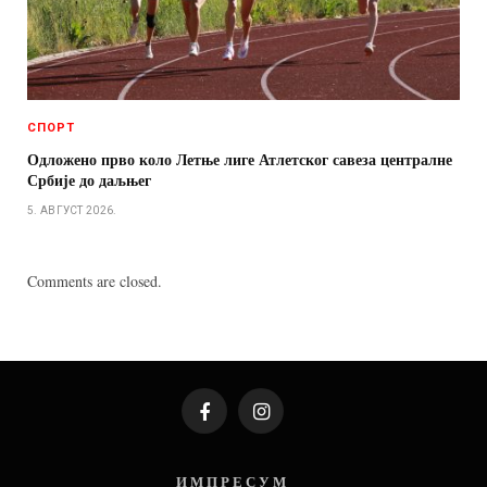
СПОРТ
Одложено прво коло Летње лиге Атлетског савеза централне
Србије до даљњег
5. АВГУСТ 2026.
Comments are closed.
Facebook
Instagram
И М П Р Е С У М