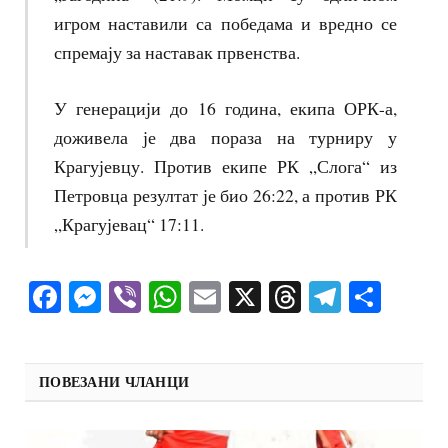
игром наставили са победама и вредно се
спремају за наставак првенства.
У генерацији до 16 година, екипа ОРК-а,
доживела је два пораза на турниру у
Крагујевцу. Против екипе РК „Слога“ из
Петровца резултат је био 26:22, а против РК
„Крагујевац“ 17:11.
Facebook
Messenger
Viber
WhatsApp
Email
X
Threads
Telegra
Shar
ПОВЕЗАНИ ЧЛАНЦИ