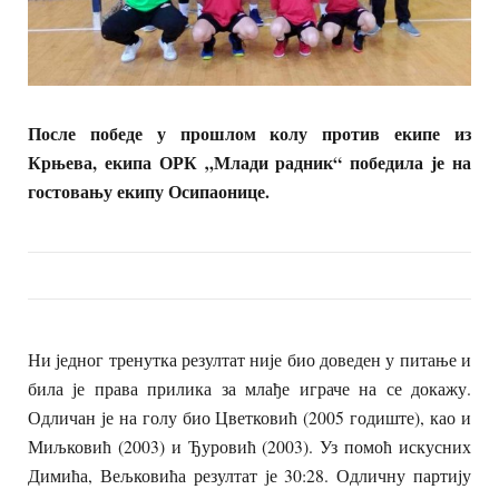
После победе у прошлом колу против екипе из
Крњева, екипа ОРК „Млади радник“ победила је на
гостовању екипу Осипаонице.
Ни једног тренутка резултат није био доведен у питање и
била је права прилика за млађе играче на се докажу.
Одличан је на голу био Цветковић (2005 годиште), као и
Миљковић (2003) и Ђуровић (2003). Уз помоћ искусних
Димића, Вељковића резултат је 30:28. Одличну партију