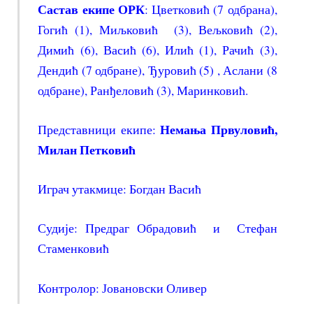
Састав екипе ОРК
: Цветковић (7 одбрана),
Гогић (1), Миљковић (3), Вељковић (2),
Димић (6), Васић (6), Илић (1), Рачић (3),
Дендић (7 одбране), Ђуровић (5) , Аслани (8
одбране), Ранђеловић (3), Маринковић.
Немања Првуловић,
Представници екипе:
Милан Петковић
Играч утакмице: Богдан Васић
Судије:
Предраг
Обрадовић и
Стефан
Стаменковић
Контролор: Јовановски Оливер