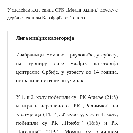
У следећем колу екипа ОРК „Млади радник“ дочекује
дерби са екипом Карађорђа из Топола.
Лига млађих категорија
Изабраници Немање Првуловића, у суботу,
на турниру лиге млађих категорија
централне Србије, у узрасту до 14 година,
остварили су одличан учинак.
У 1. и 2. колу победили су РК Ариље (21:8)
и играли нерешено са РК „Раднички“ из
Крагујевца (14:14). У суботу, у 3. и 4. колу,
победили су РК „Прибој“ (16:6) и РК
„Јагодина“ (21:9). Момци су одличном