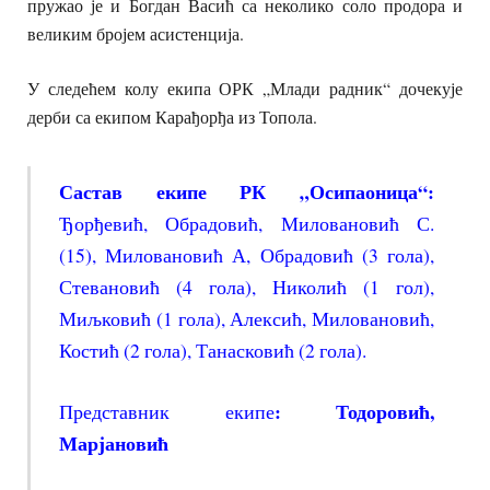
пружао је и Богдан Васић са неколико соло продора и
великим бројем асистенција.
У следећем колу екипа ОРК „Млади радник“ дочекује
дерби са екипом Карађорђа из Топола.
Састав екипе РК „Осипаоница“:
Ђорђевић, Обрадовић, Миловановић С.
(15), Миловановић А, Обрадовић (3 гола),
Стевановић (4 гола), Николић (1 гол),
Миљковић (1 гола), Алексић, Миловановић,
Костић (2 гола), Танасковић (2 гола).
: Тодоровић,
Представник екипе
Марјановић