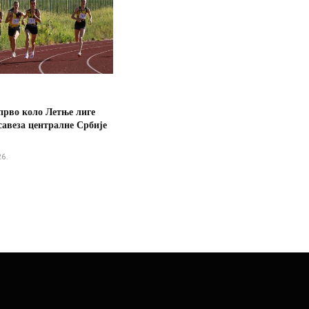
прво коло Летње лиге
савеза централне Србије
26.