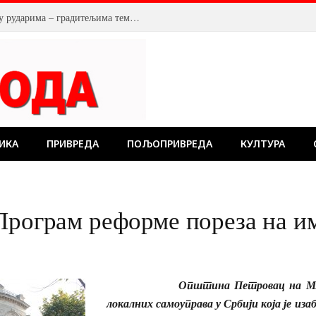
У Костолцу, венци на Спомен обележју рударима – градитељима темеља будућности
ИКА
ПРИВРЕДА
ПОЉОПРИВРЕДА
КУЛТУРА
Програм реформе пореза на и
Општина Петровац на Млави
локалних самоуправа у Србији која је изаб