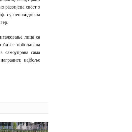
но развијена свест о
оје су неопходне за
гер.
нгажовање лица са
о би се побољшала
на самоуправа сама
 наградити најбоље