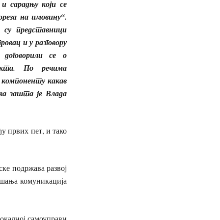
 и сарадњу који се
ореза на имовину“.
и су представници
вац и у разговору
 договорили се о
екта. По речима
у компоненту какав
ва зашта је Влада
 првих пет, и тако
ке подржава развој
љшања комуникација
окалној самоуправи