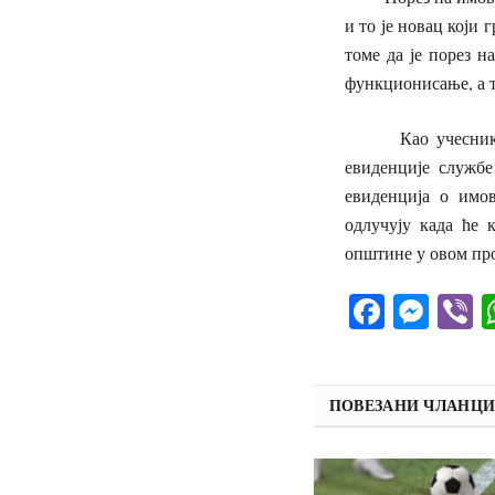
и то је новац који 
томе да је порез н
функционисање, а т
Као учеснику у п
евиденције служб
евиденција о имов
одлучују када ће 
општине у овом про
Facebo
Mes
V
ПОВЕЗАНИ ЧЛАНЦ