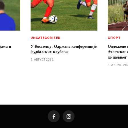
UNCATEGORIZED
СПОРТ
јама и
У Костолцу: Одржане конференције
Одложено 
фудбалских клубова
Атлетског 
до даљњег
5. АВГУСТ 2026.
5. АВГУСТ 20
Facebook
Instagram