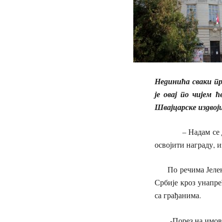
Нединића сваки пр
је овај по чијем 
Швајцарске издвој
– Надам се да ће 
освојити награду, 
По речима Јелене 
Србије кроз унапр
са грађанима.
-Порез на имовину