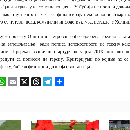
грађани издвајају из сопственог џепа. У Србији не постоји довољ
а имовину нешто из чега се финансирају неке основне ствари к
о су путеви, вода, комунална инфраструктура, истакла је Холцин
ројекту Општини Петровац биће одобрена средстава за а
е за запошљавања ради пописа непокретности на терену как
ини. Пројекат званично стартује од марта 2018. док локал
кренути са пописом на терену. Критеријуми по којима ће се
јекту, биће дефинисани до краја овог месеца.
ok
senger
iber
WhatsApp
Email
X
Threads
Telegram
Share
И