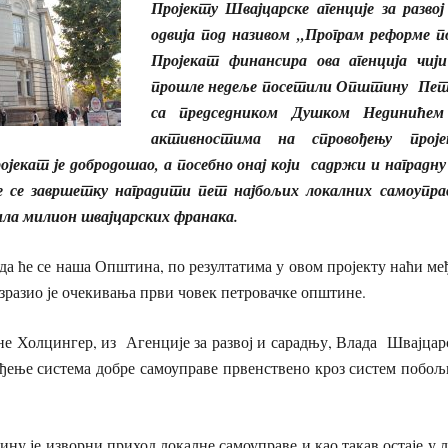
Пројекту Швајцарске агенције за развој
одвија под називом „Програм реформе п
Пројекат финансира ова агенција чиј
прошле недеље посетили Општину Петро
са председником Душком Нединићем
активностима на спровођењу прој
ојекат је добродошао, а посебно онај који садржи и наградн
ће се завршетку наградити пет најбољих локалних самоупра
ила милион швајцарских франака.
се наша Општина, по резултатима у овом пројекту наћи међу
изразио је очекивања први човек петровачке општине.
Холцингер, из Агенције за развој и сарадњу, Влада Швајцарс
еђење система добре самоуправе првенствено кроз систем побо
 је изворни приход локалне самоуправе и као такав остаје у л