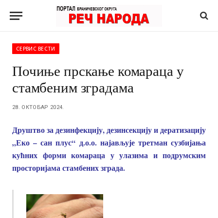
СЕРВИС ВЕСТИ
Почиње прскање комараца у
стамбеним зградама
28. ОКТОБАР 2024.
Друштво за дезинфекцију, дезинсекцију и дератизацију
„Еко – сан плус“ д.о.о. најављује третман сузбијања
кућних форми комараца у улазима и подрумским
просторијама стамбених зграда.