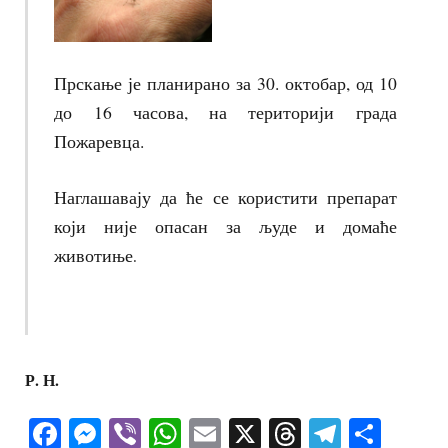
Прскање је планирано за 30. октобар, од 10
до 16 часова, на територији града
Пожаревца.
Наглашавају да ће се користити препарат
који није опасан за људе и домаће
животиње
.
Р. Н.
Facebook
Messenger
Viber
WhatsApp
Email
X
Threads
Telegra
Shar