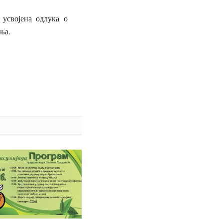
усвојена одлука о
ња.