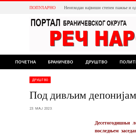
ПОПУЛАРНО
Неопходан највиши степен пажње и о
ПОЧЕТНА
БРАНИЧЕВО
ДРУШТВО
ПОЛИТ
ДРУШТВО
Под дивљим депонијам
23. МАЈ 2023.
Десетогодишњи л
последњем заседа