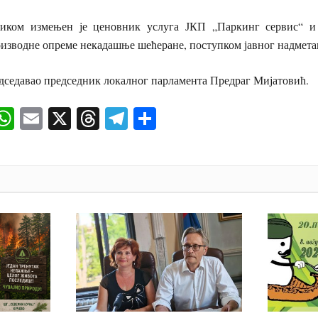
ликом измењен је ценовник услуга ЈКП „Паркинг сервис“ и 
оизводне опреме некадашње шећеране, поступком јавног надмета
дседавао председник локалног парламента Предраг Мијатовић.
ok
senger
iber
WhatsApp
Email
X
Threads
Telegram
Share
И