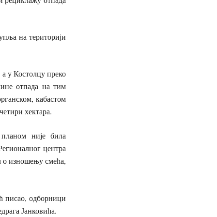
купља на територији
 а у Костолцу преко
чине отпада на тим
органском, кабастом
четири хектара.
 планом није била
Регионалног центра
ч о изношењу смећа,
ћ писао, одборници
едрага Јанковића.