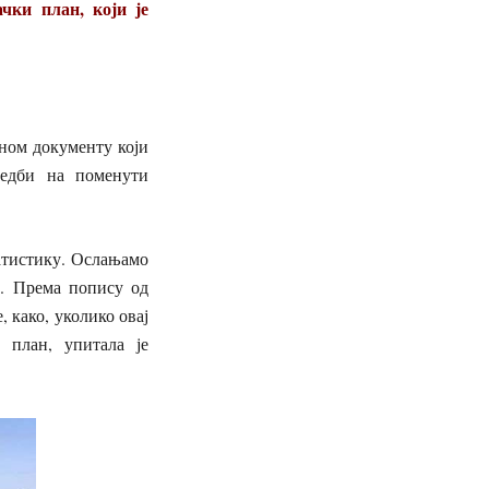
чки план, који је
ном документу који
медби на поменути
татистику. Ослањамо
а. Према попису од
, како, уколико овај
 план, упитала је