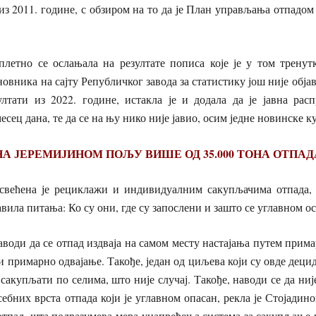
из 2011. године, с обзиром на то да је План управљања отпадом
плетно се ослањала на резултате пописа које је у том тренут
новника на сајту Републичког завода за статистику још није обја
лтати из 2022. године, истакла је и додала да је јавна рас
есец дана, те да се на њу нико није јавио, осим једне новинске к
НА ЈЕРЕМИЈИНОМ ПОЉУ ВИШЕ ОД 35.000 ТОНА ОТПАД
већена је рециклажи и индивидуалним сакупљачима отпада, 
вила питања: Ко су они, где су запослени и зашто се углавном 
аводи да се отпад издваја на самом месту настајања путем прима
и примарно одвајање. Такође, један од циљева који су овде децид
 сакупљати по селима, што није случај. Такође, наводи се да ни
ебних врста отпада који је углавном опасан, рекла је Стојадино
отпад, шта подразумева мера унапређења система за сакупљање 