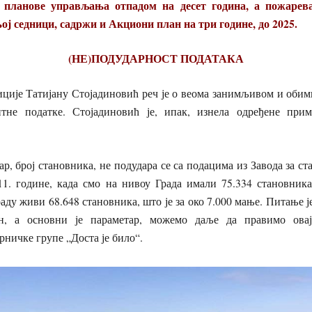
е планове управљања отпадом на десет година, а пожарева
ој седници, садржи и Акциони план на три године, до 2025.
(НЕ)ПОДУДАРНОСТ ПОДАТАКА
иције Татијану Стојадиновић реч је о веома занимљивом и обим
нтне податке. Стојадиновић је, ипак, изнела одређене при
р, број становника, не подудара се са подацима из Завода за с
11. године, када смо на нивоу Града имали 75.334 становник
ду живи 68.648 становника, што је за око 7.000 мање. Питање је
ан, а основни је параметар, можемо даље да правимо овај
ничке групе „Доста је било“.