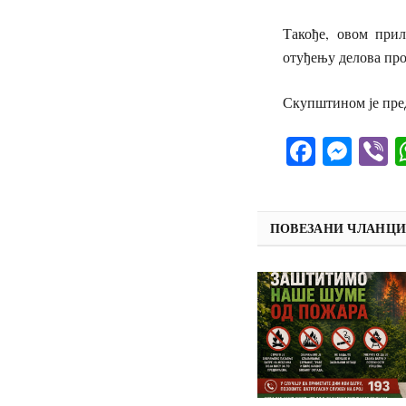
Такође, овом при
отуђењу делова пр
Скупштином је пре
Facebo
Mes
V
ПОВЕЗАНИ ЧЛАНЦ