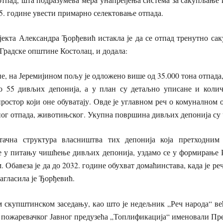
25. године увести примарно селектовање отпада.
екта Александра Ђорђевић истакла је да се отпад тренутно са
Градске општине Костолац, и додала:
не, на Јеремијином пољу је одложено више од 35.000 тона отпада,
о 55 дивљих депонија, а у план су детаљно уписане и коли
простор који оне обуватају. Овде је углавном реч о комуналном 
ног отпада, животињског. Укупна површина дивљих депонија су 
тачна структура власништва тих депонија која претходним
је у питању чишћење дивљих депонија, уздамо се у формирање 
 Обавеза је да до 2032. године обухват домаћинстава, када је ре
агласила је Ђорђевић.
м скупштинском заседању, као што је недељник „Реч народа“ ве
ра пожаревачког Јавног предузећа „Топлификација“ именовали Пр