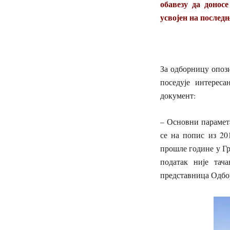
обавезу да донос
усвојен на последњ
За одборницу опоз
поседује интереса
документ:
– Основни парамета
се на попис из 20
прошле године у Гра
податак није тач
представница Одбор