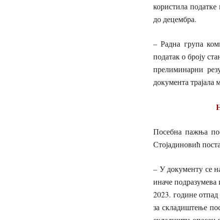
користила податке 
до децембра.
– Радна група ком
податак о броју ста
прелиминарни резу
документа трајала м
Посебна пажња пос
Стојадиновић поста
– У документу се н
иначе подразумева 
2023. године отпад
за складиштење пос
складишти опасан 