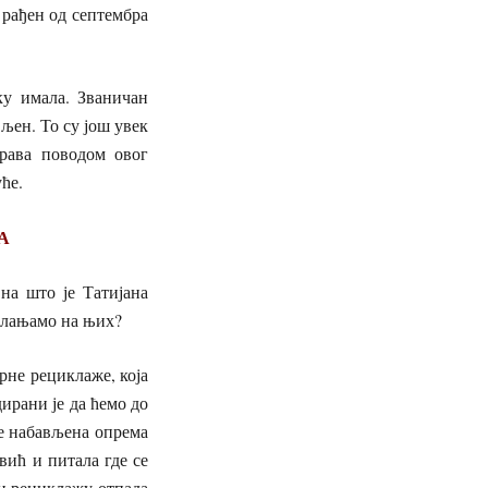
 рађен од септембра
ку имала. Званичан
вљен. То су још увек
права поводом овог
уће.
А
на што је Татијана
ослањамо на њих?
рне рециклаже, која
ирани је да ћемо до
је набављена опрема
вић и питала где се
и рециклажу отпада