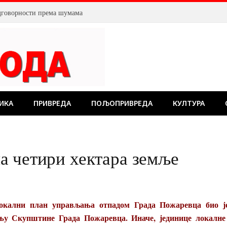
дговорности према шумама
ИКА
ПРИВРЕДА
ПОЉОПРИВРЕДА
КУЛТУРА
а четири хектара земље
окални план управљања отпадом Града Пожаревца био је
њу Скупштине Града Пожаревца. Иначе, јединице локалне