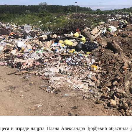
цеса и израде нацрта Плана Александра Ђорђевић објаснила је