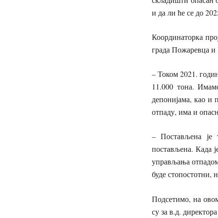
и да ли ће се до 20
Координаторка прој
града Пожаревца и 
– Током 2021. годи
11.000 тона. Имам
депонијама, као и 
отпаду, има и опас
– Постављена је 
постављена. Када 
управљања отпадом.
буде стопостотни, н
Подсетимо, на ово
су за в.д. директо