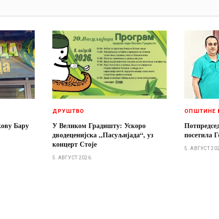
И
ДРУШТВО
ОПШТИНЕ 
кову Бару
У Великом Градишту: Ускоро
Потпредсе
дводеценијска ,,Пасуљијада“, уз
посетила Г
концерт Стоје
5. АВГУСТ 20
5. АВГУСТ 2026.