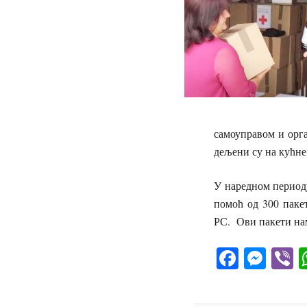
самоуправом и орга
дељени су на кућне
У наредном период
помоћ од 300 пакет
РС. Ови пакети на
Facebo
Mes
V