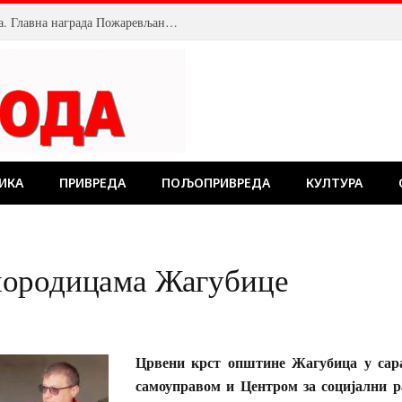
Велика посећеност Костолачког котлића. Главна награда Пожаревљанину
ИКА
ПРИВРЕДА
ПОЉОПРИВРЕДА
КУЛТУРА
породицама Жагубице
Црвени крст општине Жагубица у сар
самоуправом и Центром за социјални р