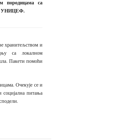
м породицама са
ио УНИЦЕФ.
аве хранитељством и
дњу са локалном
ошла. Пакети помоћи
цама. Очекује се и
 и социјална питања
асподели
.