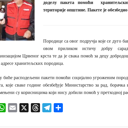
доделу пакета помоћи хранитељски
територије општине. Пакете је обезбед
Породице са овог подручја које се дуго б
овом приликом истичу добру сара
низацијом Црвеног крста те да је свака помоћ за децу доброд
 адресе хранитељских породица.
у биће расподељени пакети помоћи социјално угроженим породи
а, које сваке године обезбеђује Министарство за рад, борачка
мењени су корисницима који нису добили помоћ у претходној р
ok
senger
iber
WhatsApp
Email
X
Threads
Telegram
Share