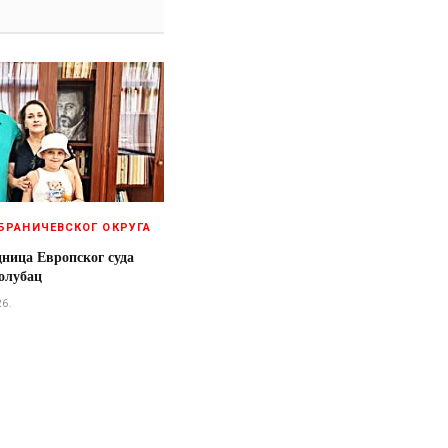
БРАНИЧЕВСКОГ ОКРУГА
дница Европског суда
олубац
26.