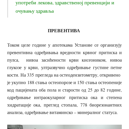
употреби лекова, здравственој превенцији и
очувању здравља
ПРЕВЕНТИВА
Током целе године у апотекама Установе се организују
превентивна одређивања вредности крвног притиска и
пулса, нивоа засићености крви кисеоником, нивоа
глукозе у крви, ултразвучно одређивање густине петне
кости. На 335 прегледа на остеодензитометру, откривено
је укупно 188 стања остеопорозе и 150 стања остеопеније
код пацијената оба пола и старости од 25 до 82 године,
одређивање интраокуларног притиска ока и степена
хидратације ока, преглед стопала, 778 биорезонантних
анализа, одређивање витаминско – минералног статуса.