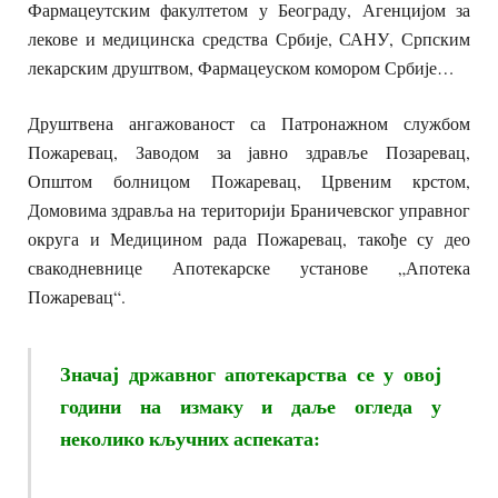
Фармацеутским факултетом у Београду, Агенцијом за
лекове и медицинска средства Србије, САНУ, Српским
лекарским друштвом, Фармацеуском комором Србије…
Друштвена ангажованост са Патронажном службом
Пожаревац, Заводом за јавно здравље Позаревац,
Општом болницом Пожаревац, Црвеним крстом,
Домовима здравља на територији Браничевског управног
округа и Медицином рада Пожаревац, такође су део
свакодневнице Апотекарске установе „Апотека
Пожаревац“.
Значај државног апотекарства се у овој
години на измаку и даље огледа у
неколико кључних аспеката: