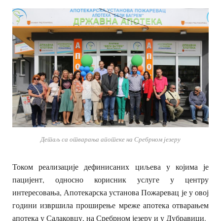
Детаљ са отварања апотеке на Сребрном језеру
Током реализације дефинисаних циљева у којима је
пацијент, односно корисник услуге у центру
интересовања, Апотекарска установа Пожаревац је у овој
години извршила проширење мреже апотека отварањем
апотека у Салаковцу, на Сребрном језеру и у Дубравици.