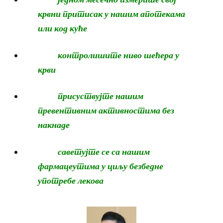
крвни притисак у нашим апотекама
или код куће
контролишите ниво шећера у
крви
присуствујте нашим
превентивним активностима без
накнаде
саветујте се са нашим
фармацеутима у циљу безбедне
употребе лекова