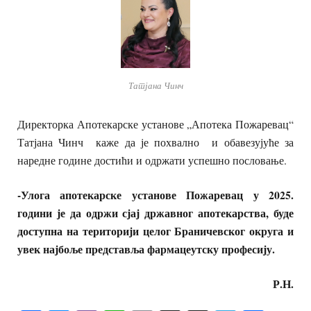
Татјана Чинч
Директорка Апотекарске установе „Апотека Пожаревац“
Татјана Чинч каже да је похвално и обавезујуће за
наредне године достићи и одржати успешно пословање.
-Улога апотекарске установе Пожаревац у 2025.
години је да одржи сјај државног апотекарства, буде
доступна на територији целог Браничевског округа и
увек најбоље представља фармацеутску професију.
Р.Н.