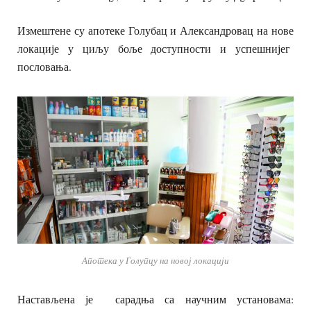
Измештене су апотеке Голубац и Александровац на нове
локације у циљу боље доступности и успешнијег
пословања.
Апотека у Голупцу на новој локацији
Настављена је сарадња са научним установама: