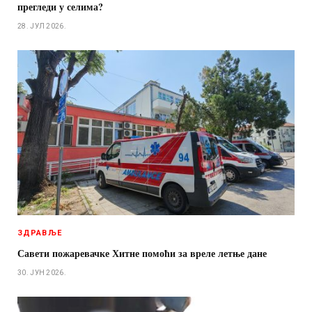
прегледи у селима?
28. ЈУЛ 2026.
ЗДРАВЉЕ
Савети пожаревачке Хитне помоћи за вреле летње дане
30. ЈУН 2026.