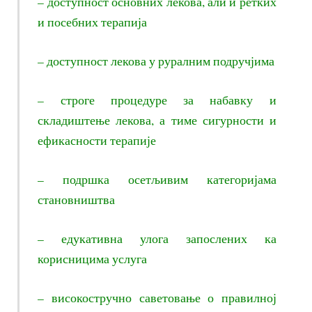
– доступност основних лекова, али и ретких
и посебних терапија
– доступност лекова у руралним подручјима
– строге процедуре за набавку и
складиштење лекова, а тиме сигурности и
ефикасности терапије
– подршка осетљивим категоријама
становништва
– едукативна улога запослених ка
корисницима услуга
– високостручно саветовање о правилној