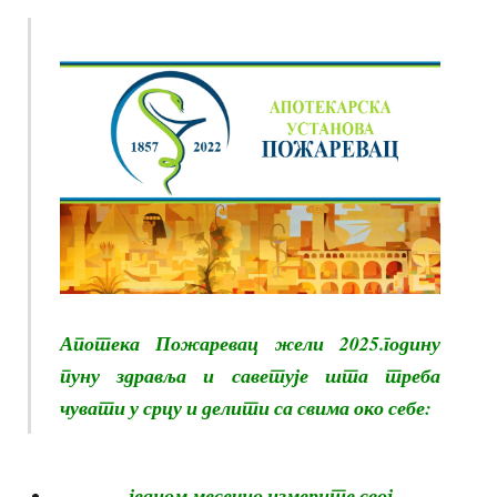
Апотека Пожаревац жели 2025.годину
пуну здравља и саветује шта треба
чувати у срцу и делити са свима око себе:
једном месечно измерите свој