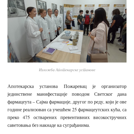
Изложба Апотекарске установе
Апотекарска установа Пожаревац је организатор
јединствене манифестације поводом Светског дана
фармацеута – Сајма фармације, другог по реду, који је ове
године реализован са учешћем 25 фармацеутских кућа, са
преко 475 остварених превентивних високостручних
саветовања без накнаде ка суграђанима.