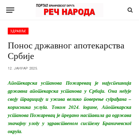
ЗДРАВЉЕ
Понос државног апотекарства
Србије
12. ЈАНУАР 2025.
Апотекарска установа Пожаревац је најуспешнија
државна апотекарска установа у Србији. Она негује
своју традицију и ужива велико поверење суграђана –
корисника услуга. Током 2024. године, Апотекарска
установа Пожаревац је предано наставила да одржава
значајну улогу у здравственом систему Браничевског
округа.