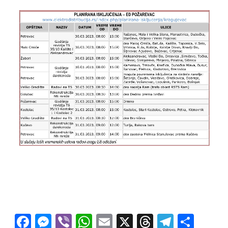
Facebook
Messenger
Viber
WhatsApp
Email
X
Threads
Telegra
Shar