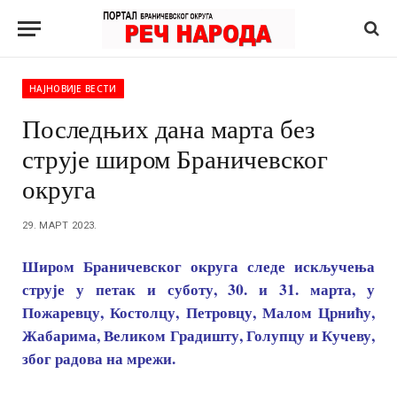
НАЈНОВИЈЕ ВЕСТИ
Последњих дана марта без
струје широм Браничевског
округа
29. МАРТ 2023.
Широм Браничевског округа следе искључења
струје у петак и суботу, 30. и 31. марта, у
Пожаревцу, Костолцу, Петровцу, Малом Црнићу,
Жабарима, Великом Градишту, Голупцу и Кучеву,
због радова на мрежи.