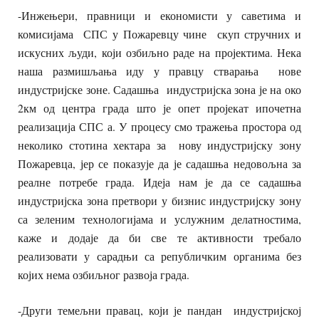
-Инжењери, правници и економисти у саветима и
комисијама СПС у Пожаревцу чине скуп стручних и
искусних људи, који озбиљно раде на пројектима. Нека
наша размишљања иду у правцу стварања нове
индустријске зоне. Садашња индустријска зона је на око
2км од центра града што је опет пројекат ипочетна
реализација СПС а. У процесу смо тражења простора од
неколико стотина хектара за нову индустријску зону
Пожаревца, јер се показује да је садашња недовољна за
реалне потребе града. Идеја нам је да се садашња
индустријска зона претвори у бизнис индустријску зону
са зеленим технологијама и услужним делатностима,
каже и додаје да би све те активности требало
реализовати у сарадњи са републичким органима без
којих нема озбиљног развоја града.
-Други темељни правац, који је пандан индустријској