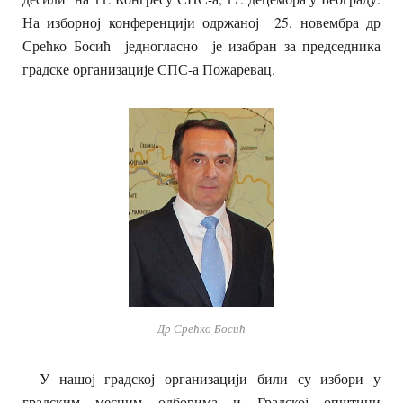
На изборној конференцији одржаној 25. новембра др
Срећко Босић једногласно је изабран за председника
градске организације СПС-а Пожаревац.
Др Срећко Босић
– У нашој градској организацији били су избори у
градским месним одборима и Градској општини