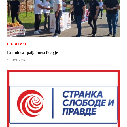
ПОЛИТИКА
Гашић са грађанима Волује
13. ЈУЛ 2026.