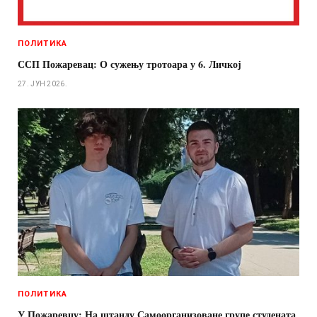
ПОЛИТИКА
ССП Пожаревац: О сужењу тротоара у 6. Личкој
27. ЈУН 2026.
ПОЛИТИКА
У Пожаревцу: На штанду Самоорганизоване групе студената