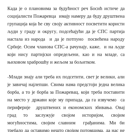
Када је о плановима за будућност реч Босић истиче да
социјалисти Пожаревца имају намеру да буду друштвена
групација која ће сву своју активност посветити користи
људи у граду и округу, подсећајући да је СПС партија
настала из народа и да је потпуно посвећена народу
Србије. Осим чланова СПС-а рачунају, каже, и на људе
који нису партијски опредељени, као и на младе, са
њиховом храброшћу и жељом за бољитком.
-Млади знају али треба их подсетити, свет је велики, али
је завичај најлепши. Свима нама предстоји једна велика
борба, а то је борба за Пожаревац, који треба поставити
на место у држави које му припада, да га извучемо са
периферије друштвених и економских збивања. Овај
град то заслужује својом историјом, својим
могућностима, својим славним грађанима. Ми би
требало да оставимо нешто својим потомцима, да нас не