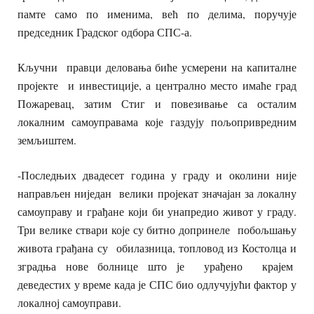
памте само по именима, већ по делима, поручује
председник Градског одбора СПС-а.
Кључни правци деловања биће усмерени на капиталне
пројекте и инвестиције, а централно место имаће град
Пожаревац, затим Стиг и повезивање са осталим
локалним самоуправама које газдују пољопривредним
земљиштем.
-Последњих двадесет година у граду и околини није
направљен ниједан велики пројекат значајан за локалну
самоуправу и грађане који би унапредио живот у граду.
Три велике ствари које су битно допринеле побољшању
живота грађана су обилазница, топловод из Костолца и
зградња нове болнице што је урађено крајем
деведестих у време када је СПС био одлучујући фактор у
локалној самоуправи.