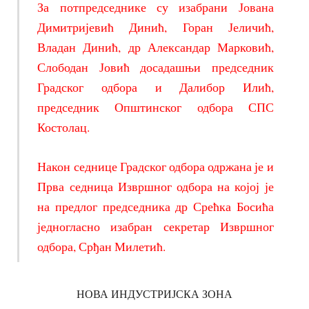
За потпредседнике су изабрани Јована
Димитријевић Динић, Горан Јеличић,
Владан Динић, др Александар Марковић,
Слободан Јовић досадашњи председник
Градског одбора и Далибор Илић,
председник Општинског одбора СПС
Костолац.
Након седнице Градског одбора одржана је и
Прва седница Извршног одбора на којој је
на предлог председника др Срећка Босића
једногласно изабран секретар Извршног
одбора, Срђан Милетић.
НОВА ИНДУСТРИЈСКА ЗОНА