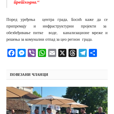
претходна.“
Поред уређења центра града, Босић каже да се
припремају и инфраструктурни пројекти за
обезбеђивање питке воде, канализационе мреже и
решења за комунални отпад за цео регион града.
Facebook
Messenger
Viber
WhatsApp
Email
X
Threads
Telegra
Shar
ПОВЕЗАНИ ЧЛАНЦИ