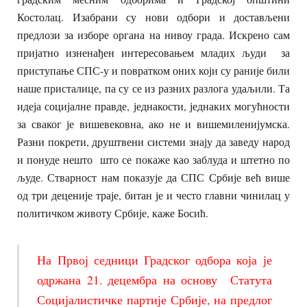
Костолац. Изабрани су нови одбори и достављени
предлози за изборе органа на нивоу града. Искрено сам
пријатно изненађен интересовањем младих људи за
приступање СПС-у и повратком оних који су раније били
наше присталице, па су се из разних разлога удаљили. Та
идеја социјалне правде, једнакости, једнаких могућности
за сваког је вишевековна, ако не и вишемиленијумска.
Разни покрети, друштвени системи знају да заведу народ
и понуде нешто што се покаже као заблуда и штетно по
људе. Стварност нам показује да СПС Србије већ више
од три деценије траје, битан је и често главни чинилац у
политичком животу Србије, каже Босић.
На Првој седници Градског одбора која је
одржана 21. децембра на основу Статута
Социјалистичке партије Србије, на предлог