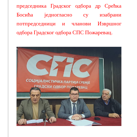
председника Градског одбора др Срећка
Босића једногласно су изабрани
потпредседници и чланови Извршног
одбора Градског одбора СПС Пожаревац.