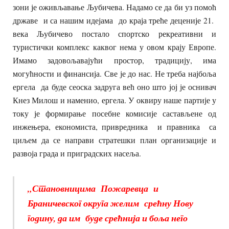
зони је оживљавање Љубичева. Надамо се да би уз помоћ
државе и са нашим идејама до краја треће деценије 21.
века Љубичево постало спортско рекреативни и
туристички комплекс каквог нема у овом крају Европе.
Имамо задовољавајући простор, традицију, има
могућности и финансија. Све је до нас. Не треба најбоља
ергела да буде сеоска задруга већ оно што јој је оснивач
Кнез Милош и наменио, ергела. У оквиру наше партије у
току је формирање посебне комисије састављене од
инжењера, економиста, привредника и правника са
циљем да се направи стратешки план организације и
развоја града и приградских насеља.
„Становницима Пожаревца и
Браничевског округа желим срећну Нову
годину, да им буде срећнија и боља него