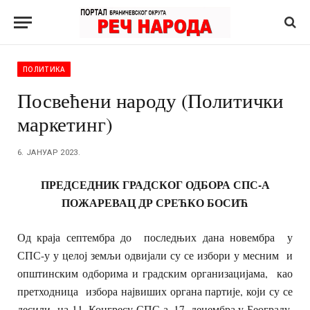
ПОЛИТИКА
Посвећени народу (Политички
маркетинг)
6. ЈАНУАР 2023.
ПРЕДСЕДНИК ГРАДСКОГ ОДБОРА СПС-А
ПОЖАРЕВАЦ ДР СРЕЋКО БОСИЋ
Од краја септембра до последњих дана новембра у
СПС-у у целој земљи одвијали су се избори у месним и
општинским одборима и градским организацијама, као
претходница избора највиших органа партије, који су се
десили на 11. Конгресу СПС-а, 17. децембра у Београду.