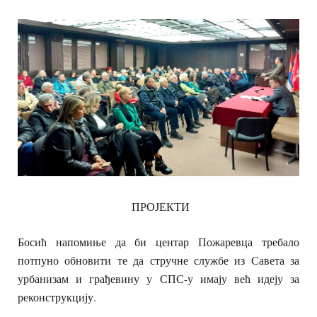
ПРОЈЕКТИ
Босић напомиње да би центар Пожаревца требало
потпуно обновити те да стручне службе из Савета за
урбанизам и грађевину у СПС-у имају већ идеју за
реконструкцију.