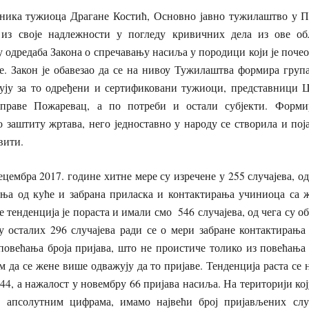
ника тужиоца Драгане Костић, Основно јавно тужилаштво у П
из своје надлежности у погледу кривичних дела из ове обл
 одредаба Закона о спречавању насиља у породици који је почео
не. Закон је обавезао да се на нивоу Тужилаштва формира груп
вују за то одређени и сертификовани тужиоци, представници Ц
управе Пожаревац, а по потреби и остали субјекти. Форми
 заштиту жртава, него једноставно у народу се створила и поја
вити.
децембра 2017. године хитне мере су изречене у 255 случајева, од
ења од куће и забрана приласка и контактирања учиниоца са 
 тенденција је пораста и имали смо 546 случајева, од чега су о
 у осталих 296 случајева ради се о мери забране контактирања
овећања броја пријава, што не проистиче толико из повећања 
м да се жене више одважују да то пријаве. Тенденција раста се н
44, а нажалост у новембру 66 пријава насиља. На територији к
 апсолутним цифрама, имамо највећи број пријављених случ