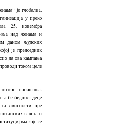
нама“ је глобална,
ганизација у преко
ела 25. новембра
сиља над женама и
ним даном људских
ојој је председник
сио да ова кампања
спроводи током целе
јантног понашања.
 за безбедност деце
ти зависности, пре
упштинских савета и
ституцијама које се