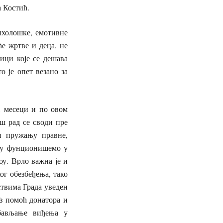
а Костић.
ихолошке, емотивне
е жртве и деца, не
ици које се дешава
о је опет везано за
1 месеци и по овом
ш рад се своди пре
и пружању правне,
агу фунционишемо у
оу. Врло важна је и
ог обезбеђења, тако
ствима Града уведен
Уз помоћ донатора и
обављање виђења у