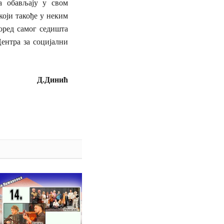
а обављају у свом
оји такође у неким
оред самог седишта
Центра за социјални
Д.Динић