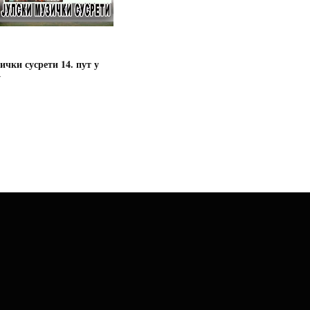
ички сусрети 14. пут у
у