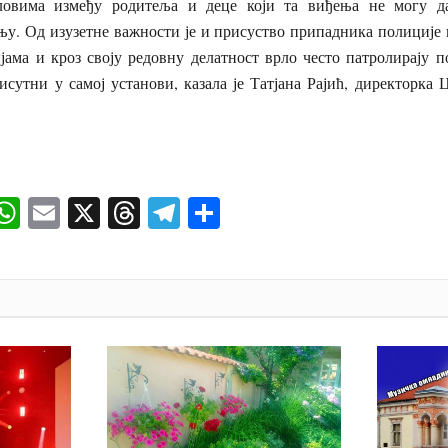
ловима између родитеља и деце који та виђења не могу д
у. Од изузетне важности је и присуство припадника полиције к
јама и кроз своју редовну делатност врло често патролирају п
исутни у самој установи, казала је Татјана Рајић, директорка 
ok
senger
iber
WhatsApp
Email
X
Threads
Telegram
Share
И