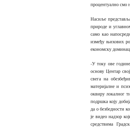
процентуално смо н
Насиље представља
природе и углавно
само као напосред
између њихових род
економску доминац
-У току ове годин
основу Центар сво
свега на обезбеђ
материјалне и пси
оквиру локалног ти
подршка коју добиј
да о безбедности к
је видео надзор ко
средствима Градс