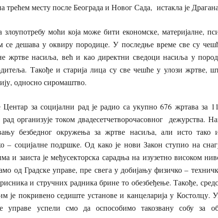
а трећем месту после Београда и Новог Сада, истакла је Драган
 злоупотребу моћи која може бити економске, материјалне, пс
м се дешава у оквиру породице. У последње време све су чешћ
не жртве насиља, већ и као директни сведоци насиља у пород
итеља. Такође и старија лица су све чешће у улози жртве, шт
ију, односно сиромаштво.
е Центар за социјални рад је радио са укупно 676 жртава за 1
ј рад организује током двадесетчетворочасовног дежурства. На
ивању безбедног окружења за жртве насиља, али исто тако 
хо – социјалне подршке. Од како је нови Закон ступио на сн
ма и заиста је међусекторска сарадња на изузетно високом нив
амо од Градске управе, пре свега у добијању физичко – техничк
орисника и стручних радника брине то обезбеђење. Такође, сред
јим је покривено седиште установе и канцеларија у Костолцу. 
ке управе успели смо да оспособимо такозвану собу за 