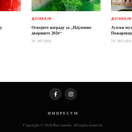
ДОГАЂАЈИ
ДОГАЂАЈИ
 у
Освојите награду за „Најлепше
Јулски муз
двориште 2026“
Пожаревц
29. ЈУЛ 2026.
23. ЈУЛ 2026.
Facebook
Instagram
И М П Р Е С У М
Copyright © 2026 Reč naroda. All rights reserved.