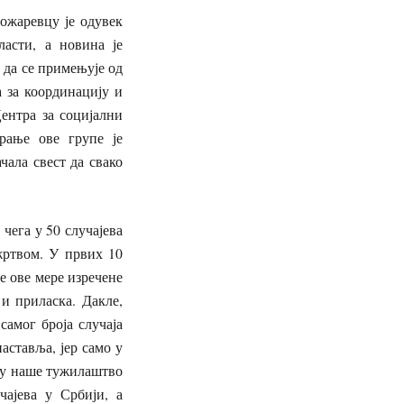
ожаревцу је одувек
асти, а новина је
 да се примењује од
а за координацију и
ентра за социјални
рање ове групе је
чала свест да свако
 чега у 50 случајева
жртвом. У првих 10
бе ове мере изречене
 и приласка. Дакле,
самог броја случаја
аставља, јер само у
оју наше тужилаштво
ајева у Србији, а