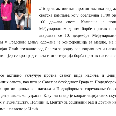
„16 дана активизма против насиља над же
светска кампања коју обележава 1.700 ор
100 држава света. Кампања је поч
Међународним даном борбе против на
завршава се 10. децембра Међународ
м у Градском здању одржана је конференција за медије, на к
ојан Илић похвалио рад Савета за родну равноправност и нагла
ив, јер се кроз рад савета и институција борба против насиља 
се активно укључује против сваког вида насиља и деви
них савета, као што је Савет за безбедност Града са Пододбором
у против вршњачког насиља и Пододбором за спречавање болес
од деце школског узраста. Кључна ствар је координација свих ск
х у Тужилаштву, Полицији, Центру за социјални рад и другим ин
ма, нагласио је Илић.