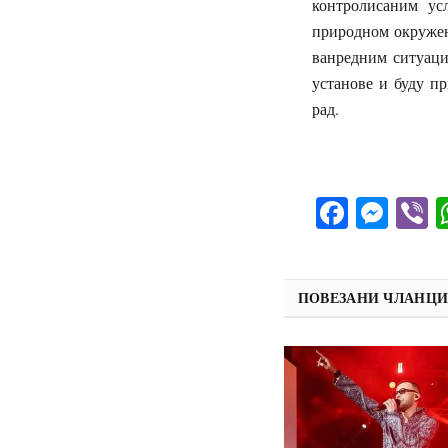
контролисаним ус
природном окружењ
ванредним ситуаци
установе и буду пр
рад.
Facebo
Mes
V
ПОВЕЗАНИ ЧЛАНЦ