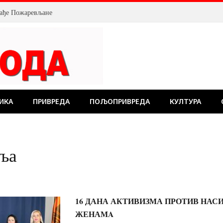
млађе Пожаревљане
ИКА
ПРИВРЕДА
ПОЉОПРИВРЕДА
КУЛТУРА
иља
16 ДАНА АКТИВИЗМА ПРОТИВ НАС
ЖЕНАМA