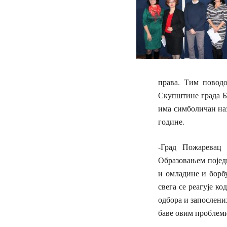
права. Тим поводо
Скупштине града Б
има симболичан наз
године.
-Град Пожаревац 
Образовањем поједи
и омладине и борб
свега се реагује к
одбора и запослени
баве овим проблеми