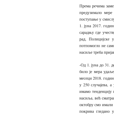
Према речима заме
предузимало мере 
поступање у смислу
1. јуна 2017. годи
сарадњу где учест
рад, Полицијске 
потпомогло не само
насиље треба прија
-Од 1. јуна до 31. 
било је мера удаљ
месеци 2018. године
у 250 случајева, а
имамо тенденцију п
насиља, већ сматра
октобру смо имали 
покрива гледано у