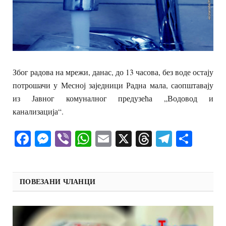
Због радова на мрежи, данас, до 13 часова, без воде остају
потрошачи у Месној заједници Радна мала, саопштавају
из Јавног комуналног предузећа „Водовод и
канализација“.
Facebook
Messenger
Viber
WhatsApp
Email
X
Threads
Telegra
Shar
ПОВЕЗАНИ ЧЛАНЦИ