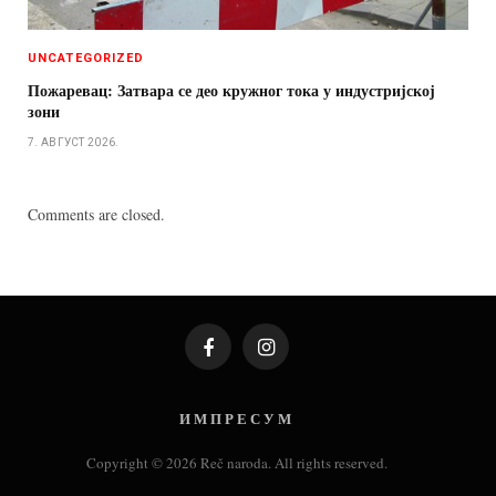
UNCATEGORIZED
Пожаревац: Затвара се део кружног тока у индустријској
зони
7. АВГУСТ 2026.
Comments are closed.
Facebook
Instagram
И М П Р Е С У М
Copyright © 2026 Reč naroda. All rights reserved.